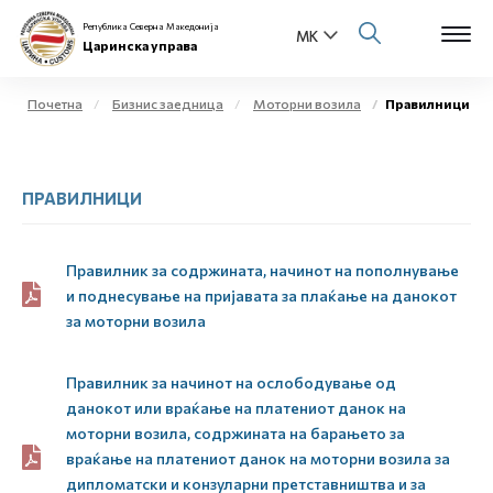
Република Северна Македонија
Царинска управа
Почетна
Бизнис заедница
Моторни возила
Правилници
Open s
За нас
ПРАВИЛНИЦИ
Open s
Физички лица
Open s
Бизнис заедница
Правилник за содржината, начинот на пополнување
и поднесување на пријавата за плаќање на данокот
Open s
за моторни возила
Е-Царина
Open s
Медиа центар
Правилник за начинот на ослободување од
данокот или враќање на платениот данок на
моторни возила, содржината на барањето за
Контакт
враќање на платениот данок на моторни возила за
дипломатски и конзуларни претставништва и за
Е-Весник