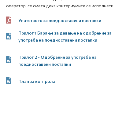
оператор, се смета дека критериумите се исполнети.
Упатството за поедноставени постапки
Прилог 1 Барање за давање на одобрение за
употреба на поедноставени постапки
Прилог 2 - Одобрение за употреба на
поедноставени постапки
План за контрола