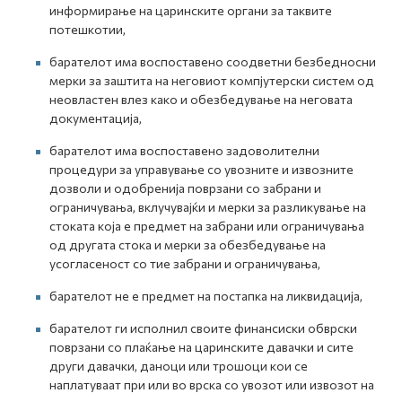
информирање на царинските органи за таквите
потешкотии,
барателот има воспоставено соодветни безбедносни
мерки за заштита на неговиот компјутерски систем од
неовластен влез како и обезбедување на неговата
документација,
барателот има воспоставено задоволителни
процедури за управување со увозните и извозните
дозволи и одобренија поврзани со забрани и
ограничувања, вклучувајќи и мерки за разликување на
стоката која е предмет на забрани или ограничувања
од другата стока и мерки за обезбедување на
усогласеност со тие забрани и ограничувања,
барателот не е предмет на постапка на ликвидација,
барателот ги исполнил своите финансиски обврски
поврзани со плаќање на царинските давачки и сите
други давачки, даноци или трошоци кои се
наплатуваат при или во врска со увозот или извозот на