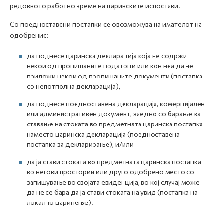
редовното работно време на царинските испостави.
Со поедноставени постапки се овозможува на имателот на
одобрение:
да поднесе царинска декларација која не содржи
некои од пропишаните податоци или кон неа да не
приложи некои од пропишаните документи (постапка
со непотполна декларација),
да поднесе поедноставена декларација, комерцијален
или административен документ, заедно со барање за
ставање на стоката во предметната царинска постапка
наместо царинска декларација (поедноставена
постапка за декларирање), и/или
да ја стави стоката во предметната царинска постапка
во негови простории или друго одобрено место со
запишување во својата евиденција, во кој случај може
да не се бара да ја стави стоката на увид (постапка на
локално царинење).