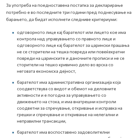
За употреба на поедноставена постапка за декларирање
потребно е во последните три години пред поднесување на
барањето, да бидат исполнети следниве критериуми:
одговорното лице кај барателот или лицето кое има
контрола над управувањето со правното лице и
одговорното лице кај барателот за царински прашања
не се сторители на тешка повреда или повеќекратни
повреди на царинските и даночните прописи и не се
сторители на тешко кривично дело во врска со
неговата економска дејност,
барателот има административна организација која
соодветствува со видот и обемот на деловните
активности и е погодна за управувањето со
движењето на стока, и има внатрешни контроли
соодветни за спречување, откривање и исправка на
грешки и спречување и откривање на нелегални и
неправилни трансакции,
барателот има воспоставено задоволителни