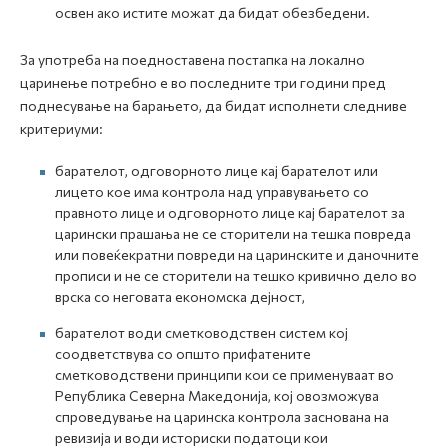
освен ако истите можат да бидат обезбедени.
За употреба на поедноставена постапка на локално
царинење потребно е во последните три години пред
поднесување на барањето, да бидат исполнети следниве
критериуми:
барателот, одговорното лице кај барателот или
лицето кое има контрола над управувањето со
правното лице и одговорното лице кај барателот за
царински прашања не се сторители на тешка повреда
или повеќекратни повреди на царинските и даночните
прописи и не се сторители на тешко кривично дело во
врска со неговата економска дејност,
барателот води сметководствен систем кој
соодветствува со општо прифатените
сметководствени принципи кои се применуваат во
Република Северна Македонија, кој овозможува
спроведување на царинска контрола заснована на
ревизија и води историски податоци кои