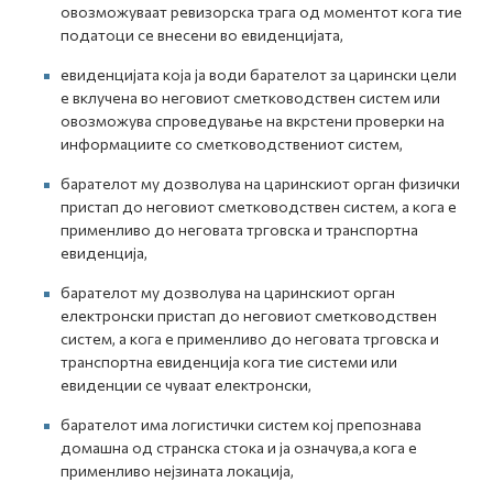
овозможуваат ревизорска трага од моментот кога тие
податоци се внесени во евиденцијата,
евиденцијата која ја води барателот за царински цели
е вклучена во неговиот сметководствен систем или
овозможува спроведување на вкрстени проверки на
информациите со сметководствениот систем,
барателот му дозволува на царинскиот орган физички
пристап до неговиот сметководствен систем, а кога е
применливо до неговата трговска и транспортна
евиденција,
барателот му дозволува на царинскиот орган
електронски пристап до неговиот сметководствен
систем, а кога е применливо до неговата трговска и
транспортна евиденција кога тие системи или
евиденции се чуваат електронски,
барателот има логистички систем кој препознава
домашна од странска стока и ја означува,а кога е
применливо нејзината локација,