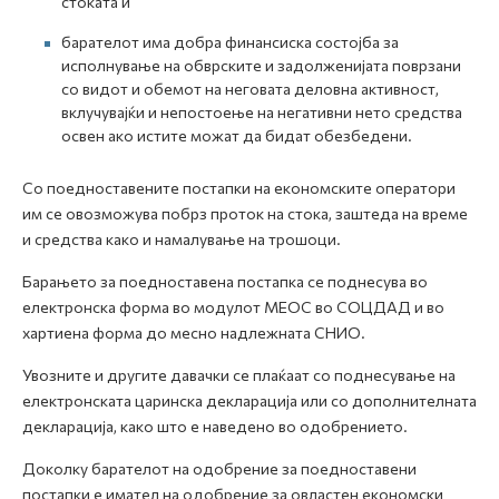
стоката и
барателот има добра финансиска состојба за
исполнување на обврските и задолженијата поврзани
со видот и обемот на неговата деловна активност,
вклучувајќи и непостоење на негативни нето средства
освен ако истите можат да бидат обезбедени.
Со поедноставените постапки на економските оператори
им се овозможува побрз проток на стока, заштеда на време
и средства како и намалување на трошоци.
Барањето за поедноставена постапка се поднесува во
електронска форма во модулот МЕОС во СОЦДАД и во
хартиена форма до месно надлежната СНИО.
Увозните и другите давачки се плаќаат со поднесување на
електронската царинска декларација или со дополнителната
декларација, како што е наведено во одобрението.
Доколку барателот на одобрение за поедноставени
постапки е имател на одобрение за овластен економски