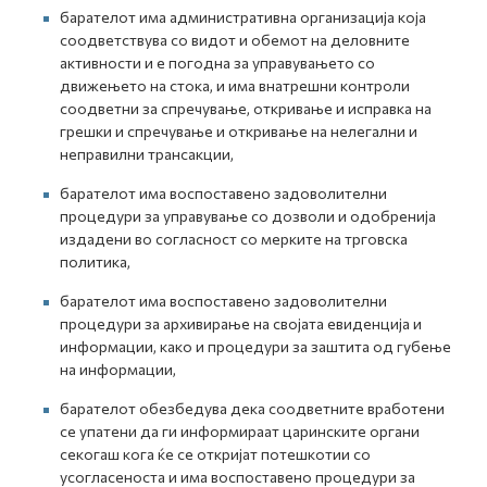
барателот има административна организација која
соодветствува со видот и обемот на деловните
активности и е погодна за управувањето со
движењето на стока, и има внатрешни контроли
соодветни за спречување, откривање и исправка на
грешки и спречување и откривање на нелегални и
неправилни трансакции,
барателот има воспоставено задоволителни
процедури за управување со дозволи и одобренија
издадени во согласност со мерките на трговска
политика,
барателот има воспоставено задоволителни
процедури за архивирање на својата евиденција и
информации, како и процедури за заштита од губење
на информации,
барателот обезбедува дека соодветните вработени
се упатени да ги информираат царинските органи
секогаш кога ќе се откријат потешкотии со
усогласеноста и има воспоставено процедури за