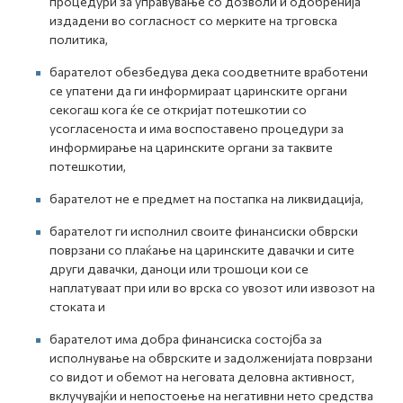
процедури за управување со дозволи и одобренија
издадени во согласност со мерките на трговска
политика,
барателот обезбедува дека соодветните вработени
се упатени да ги информираат царинските органи
секогаш кога ќе се откријат потешкотии со
усогласеноста и има воспоставено процедури за
информирање на царинските органи за таквите
потешкотии,
барателот не е предмет на постапка на ликвидација,
барателот ги исполнил своите финансиски обврски
поврзани со плаќање на царинските давачки и сите
други давачки, даноци или трошоци кои се
наплатуваат при или во врска со увозот или извозот на
стоката и
барателот има добра финансиска состојба за
исполнување на обврските и задолженијата поврзани
со видот и обемот на неговата деловна активност,
вклучувајќи и непостоење на негативни нето средства