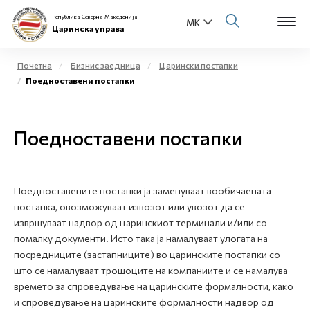
Република Северна Македонија
Царинска управа
Почетна
Бизнис заедница
Царински постапки
Поедноставени постапки
Open s
За нас
Open s
Поедноставени постапки
Физички лица
Open s
Бизнис заедница
Поедноставените постапки ја заменуваат вообичаената
Open s
Е-Царина
постапка, овозможуваат извозот или увозот да се
извршуваат надвор од царинскиот терминали и/или со
Open s
помалку документи. Исто така ја намалуваат улогата на
Медиа центар
посредниците (застапниците) во царинските постапки со
што се намалуваат трошоците на компаниите и се намалува
Контакт
времето за спроведување на царинските формалности, како
и спроведување на царинските формалности надвор од
Е-Весник