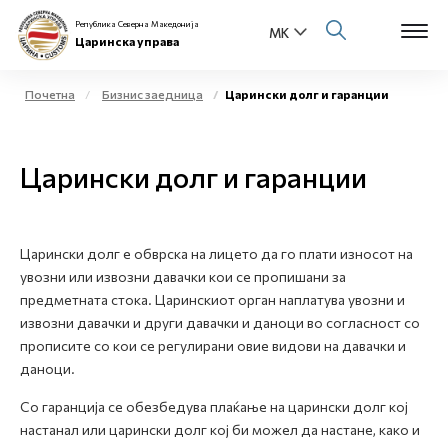
Република Северна Македонија
Царинска управа
Почетна
Бизнис заедница
Царински долг и гаранции
Open s
За нас
Царински долг и гаранции
Open s
Физички лица
Open s
Бизнис заедница
Царински долг е обврска на лицето да го плати износот на
увозни или извозни давачки кои се пропишани за
Open s
Е-Царина
предметната стока. Царинскиот орган наплатува увозни и
извозни давачки и други давачки и даноци во согласност со
Open s
Медиа центар
прописите со кои се регулирани овие видови на давачки и
даноци.
Контакт
Со гаранција се обезбедува плаќање на царински долг кој
настанал или царински долг кој би можел да настане, како и
Е-Весник