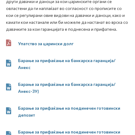
други давачки и даноци за кои царинските органи се
овластени да ги наплаќаат во согласност со прописите со
кои се регулирани овие видови на давачки и даноци, како и
камати кои настанале или би можеле да настанат во врска со
давачките за кои гаранцијата е поднесена и прифатена.
Упатство за царински долг
Барање за прифаќање на банкарска гаранција/
Анекс
Барање за прифаќање на банкарска гаранција/
Анекс-ЗУЈ
Барање за прифаќање на поединечен готовински
депозит
Барање за прифаќање на поединечен готовински