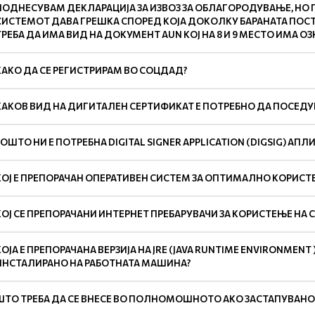
ПОДНЕСУВАМ ДЕКЛАРАЦИЈА ЗА ИЗВОЗ ЗА ОБЛАГОРОДУВАЊЕ, НО ПР
СИСТЕМОТ ДАВА ГРЕШКА СПОРЕД КОЈА ДОКОЛКУ БАРАНАТА ПОС
ТРЕБА ДА ИМА ВИД НА ДОКУМЕНТ AUN КОЈ НА 8 И 9 МЕСТО ИМА ОЗ
КАКО ДА СЕ РЕГИСТРИРАМ ВО СОЦДАД?
КАКОВ ВИД НА ДИГИТАЛЕН СЕРТИФИКАТ Е ПОТРЕБНО ДА ПОСЕДУ
ЗОШТО НИ Е ПОТРЕБНА DIGITAL SIGNER APPLICATION (DIGSIG) АПЛ
КОЈ Е ПРЕПОРАЧАН ОПЕРАТИВЕН СИСТЕМ ЗА ОПТИМАЛНО КОРИСТ
КОЈ СЕ ПРЕПОРАЧАНИ ИНТЕРНЕТ ПРЕБАРУВАЧИ ЗА КОРИСТЕЊЕ НА
КОЈА Е ПРЕПОРАЧАНА ВЕРЗИЈА НА JRE (JAVA RUNTIME ENVIRONMENT 
ИНСТАЛИРАНО НА РАБОТНАТА МАШИНА?
ШТО ТРЕБА ДА СЕ ВНЕСЕ ВО ПОЛНОМОШНОТО АКО ЗАСТАПУВАНО