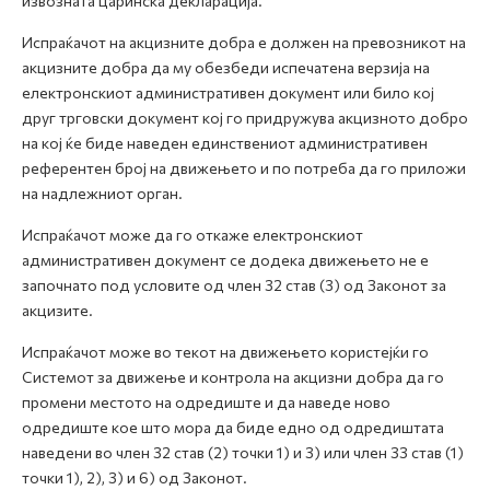
извозната царинска декларација.
Испраќачот на акцизните добра е должен на превозникот на
акцизните добра да му обезбеди испечатена верзија на
електронскиот административен документ или било кој
друг трговски документ кој го придружува акцизното добро
на кој ќе биде наведен единствениот административен
референтен број на движењето и по потреба да го приложи
на надлежниот орган.
Испраќачот може да го откаже електронскиот
административен документ се додека движењето не е
започнато под условите од член 32 став (3) од Законот за
акцизите.
Испраќачот може во текот на движењето користејќи го
Системот за движење и контрола на акцизни добра да го
промени местото на одредиште и да наведе ново
одредиште кое што мора да биде едно од одредиштата
наведени во член 32 став (2) точки 1) и 3) или член 33 став (1)
точки 1), 2), 3) и 6) од Законот.