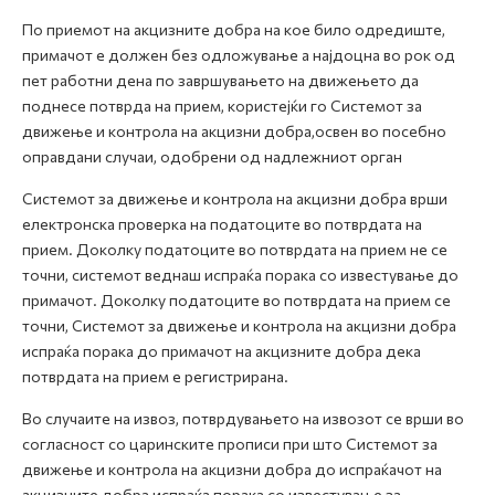
По приемот на акцизните добра на кое било одредиште,
примачот е должен без одложување а најдоцна во рок од
пет работни дена по завршувањето на движењето да
поднесе потврда на прием, користејќи го Системот за
движење и контрола на акцизни добра,освен во посебно
оправдани случаи, одобрени од надлежниот орган
Системот за движење и контрола на акцизни добра врши
електронска проверка на податоците во потврдата на
прием. Доколку податоците во потврдата на прием не се
точни, системот веднаш испраќа порака со известување до
примачот. Доколку податоците во потврдата на прием се
точни, Системот за движење и контрола на акцизни добра
испраќа порака до примачот на акцизните добра дека
потврдата на прием е регистрирана.
Во случаите на извоз, потврдувањето на извозот се врши во
согласност со царинските прописи при што Системот за
движење и контрола на акцизни добра до испраќачот на
акцизните добра испраќа порака со известување за