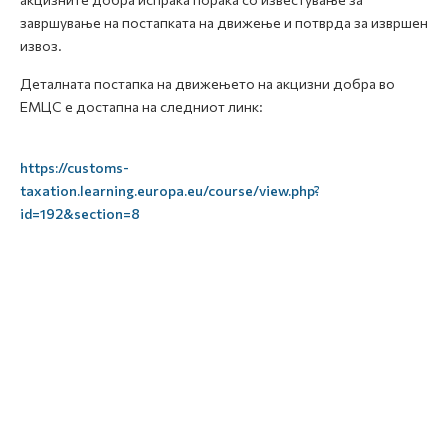
завршување на постапката на движење и потврда за извршен
извоз.
Деталната постапка на движењето на акцизни добра во
ЕМЦС е достапна на следниот линк:
https://customs-
taxation.learning.europa.eu/course/view.php?
id=192&section=8