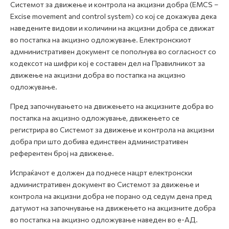
Системот за движење и контрола на акцизни добра (EMCS –
Excise movement and control system) со кој се докажува дека
наведените видови и количини на акцизни добра се движат
во постапка на акцизно одложување. Електронскиот
адмнинистративен документ се пополнува во согласност со
кодексот на шифри кој е составен дел на Правилникот за
движење на акцизни добра во постапка на акцизно
одложување.
Пред започнувањето на движењето на акцизните добра во
постапка на акцизно одложување, движењето се
регистрира во Системот за движење и контрола на акцизни
добра при што добива единствен административен
референтен број на движење.
Испраќачот е должен да поднесе нацрт електронски
административен документ во Системот за движење и
контрола на акцизни добра не порано од седум дена пред
датумот на започнување на движењето на акцизните добра
во постапка на акцизно одложување наведен во е-АД.