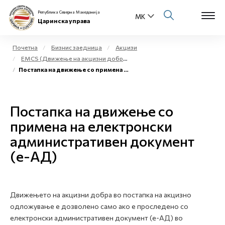
Република Северна Македонија
Царинска управа
Почетна
Бизнис заедница
Акцизи
EMCS (Движење на акцизни добра во постапка на акцизно одложување на акцизното подрачје)
Open s
Постапка на движење со примена на електронски административен документ (е-АД)
За нас
Open s
Физички лица
Постапка на движење со
Open s
примена на електронски
Бизнис заедница
административен документ
Open s
Е-Царина
(е-АД)
Open s
Медиа центар
Движењето на акцизни добра во постапка на акцизно
Контакт
одложување е дозволено само ако е проследено со
електронски административен документ (е-АД) во
Е-Весник