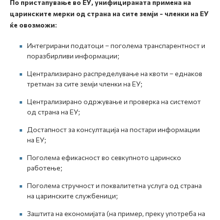
По пристапување во ЕУ, унифицираната примена на
царинските мерки од страна на сите земји - членки на ЕУ
ќе овозможи:
Интегрирани податоци – поголема транспарентност и
поразбирливи информации;
Централизирано распределување на квоти – еднаков
третман за сите земји членки на ЕУ;
Централизирано одржување и проверка на системот
од страна на ЕУ;
Достапност за консултација на постари информации
на ЕУ;
Поголема ефикасност во севкупното царинско
работење;
Поголема стручност и поквалитетна услуга од страна
на царинските службеници;
Заштита на економијата (на пример, преку употреба на