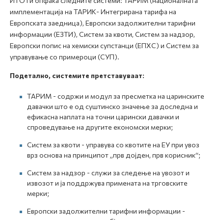
ИТО ги опфаќа следните системи: ТАРИМ (националната
имплементација на ТАРИК- Интегрирана тарифа на
Европската заедница), Европски задолжителни тарифни
информации (ЕЗТИ), Систем за квоти, Систем за надзор,
Европски попис на хемиски супстанци (ЕПХС) и Систем за
управување со примероци (СУП).
Подетално, системите претставуваат:
ТАРИМ - содржи и модул за пресметка на царинските
давачки што е од суштинско значење за доследна и
ефикасна наплата на точни царински давачки и
спроведување на другите економски мерки;
Систем за квоти - управува со квотите на ЕУ при увоз
врз основа на принципот „прв дојден, прв корисник“;
Систем за надзор - служи за следење на увозот и
извозот и ја поддржува примената на трговските
мерки;
Европски задолжителни тарифни информации -