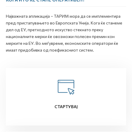
Најважната апликација – ТАРИМ мора да се имплементира
пред пристапувањето во Европската Унија. Кога ќе станеме
дел од ЕУ, претходното искуство стекнато преку
националните мерки ќе овозможи полесен премин кон
мерките на ЕУ. Во меѓувреме, економските оператори ќе
имаат придобивка од поефикасниот систем.
СТАРТУВАЈ