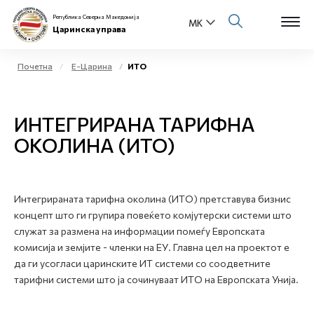
Република Северна Македонија
Царинска управа
Почетна
Е-Царина
ИТО
Open s
За нас
ИНТЕГРИРАНА ТАРИФНА
Open s
Физички лица
ОКОЛИНА (ИТО)
Open s
Бизнис заедница
Open s
Интегрираната тарифна околина (ИТО) претставува бизнис
Е-Царина
концепт што ги групира повеќето комјутерски системи што
служат за размена на информации помеѓу Европската
Open s
Медиа центар
комисија и земјите - членки на ЕУ. Главна цел на проектот е
да ги усогласи царинските ИТ системи со соодветните
Контакт
тарифни системи што ја сочинуваат ИТО на Европската Унија.
Е-Весник