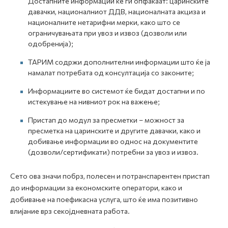
Достапните информации ќе ги опфаќаат: царинските
давачки, националниот ДДВ, националната акциза и
националните нетарифни мерки, како што се
ограничувањата при увоз и извоз (дозволи или
одобренија);
ТАРИМ содржи дополнителни информации што ќе ја
намалат потребата од консултација со законите;
Информациите во системот ќе бидат достапни и по
истекување на нивниот рок на важење;
Пристап до модул за пресметки – можност за
пресметка на царинските и другите давачки, како и
добивање информации во однос на документите
(дозволи/сертификати) потребни за увоз и извоз.
Сето ова значи побрз, полесен и потранспарентен пристап
до информации за економските оператори, како и
добивање на поефикасна услуга, што ќе има позитивно
влијание врз секојдневната работа.