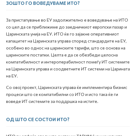
ЗОШТО ГО ВОВЕДУВАМЕ ИТО?
За пристапување во ЕУ задолжително е воведување на ИТО
со цел да се приближиме до заедничкиот eвропски пазар и
Царинската унија на ЕУ. ИТО ќе го зајакне оперативниот
капацитет на Царинската управа според стандардите на ЕУ,
особено во однос на царинските тарифи, што се основа на
царинските постапки. Целта е да се обезбеди целосна
компатибилност и интероперабилност помеѓу ИТ системите
на Царинската управа и соодветните ИТ системи на Царината
на ЕУ.
Со овој проект, Царинската управа ќе имплементира бизнис
процеси што се компатибилни со ИТО и исто така ќе ги
воведе ИТ системите за поддршка на истите.
ОД ШТО СЕ СОСТОИ ИТО?