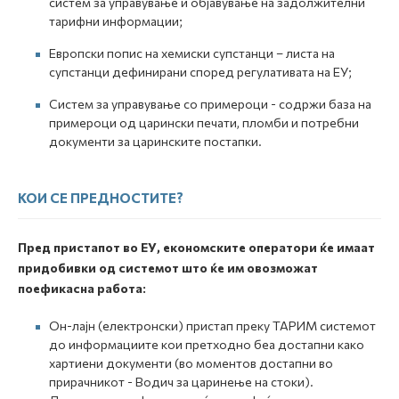
систем за управување и објавување на задолжителни
тарифни информации;
Европски попис на хемиски супстанци – листа на
супстанци дефинирани според регулативата на ЕУ;
Систем за управување со примероци - содржи база на
примероци од царински печати, пломби и потребни
документи за царинските постапки.
КОИ СЕ ПРЕДНОСТИТЕ?
Пред пристапот во ЕУ, економските оператори ќе имаат
придобивки од системот што ќе им овозможат
поефикасна работа:
Он-лајн (електронски) пристап преку ТАРИМ системот
до информациите кои претходно беа достапни како
хартиени документи (во моментов достапни во
прирачникот - Водич за царинење на стоки).