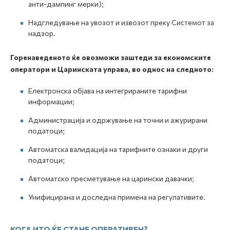
анти-дампинг мерки);
Надгледување на увозот и извозот преку Системот за
надзор.
Горенаведеното ќе овозможи заштеди за економските
оператори и Царинската управа, во однос на следното:
Електронска објава на интегрираните тарифни
информации;
Администрација и одржување на точни и ажурирани
податоци;
Автоматска валидација на тарифните ознаки и други
податоци;
Автоматско пресметување на царински давачки;
Унифицирана и доследна примена на регулативите.
КОГА ИТО ЌЕ СТАНЕ ОПЕРАТИВЕН?