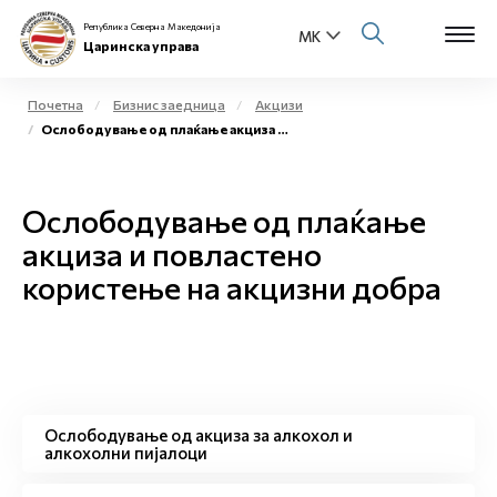
Република Северна Македонија
Царинска управа
Почетна
Бизнис заедница
Акцизи
Ослободување од плаќање акциза и повластено користење на акцизни добра
Open s
За нас
Open s
Ослободување од плаќање
Физички лица
акциза и повластено
Open s
Бизнис заедница
користење на акцизни добра
Open s
Е-Царина
Open s
Медиа центар
Ослободување од акциза за алкохол и
Контакт
алкохолни пијалоци
Е-Весник