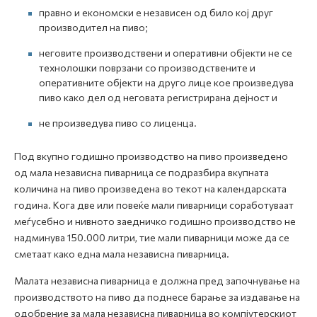
правно и економски е независен од било кој друг
производител на пиво;
неговите производствени и оперативни објекти не се
технолошки поврзани со производствените и
оперативните објекти на друго лице кое произведува
пиво како дел од неговата регистрирана дејност и
не произведува пиво со лиценца.
Под вкупно годишно производство на пиво произведено
од мала независна пиварница се подразбира вкупната
количина на пиво произведена во текот на календарската
година. Кога две или повеќе мали пиварници соработуваат
меѓусебно и нивното заедничко годишно производство не
надминува 150.000 литри, тие мали пиварници може да се
сметаат како една мала независна пиварница.
Малата независна пиварница е должна пред започнување на
производството на пиво да поднесе барање за издавање на
одобрение за мала независна пиварница во компјутерскиот