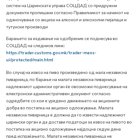
систем на Царинската управа СОЦДАД со придружни
документи пропишани согласно Правилникот за начинот на
оданочување со акциза на алкохол и алкохолни пијалаци и
тутунски производи
Барањето за издавање на одобрение се поднесува во
СОЦДАД на следниов линк:
https://trader.customs.gov.mk/trader-meos-
ui/protected/main.html
Во случај на извоз на пиво произведено од мала независна
пиварница, по барање на малата независна пиварница
надлежниот царински орган ќе овозможи поднесување на
електронски административен документ согласно
одредбите со кои е уредено движењето на акцизните
добра во постапка на акцизно одложување. Малата
независна пиварница е должна да го извести надлежниот
царински орган и да достави податоци за извоз на пивото во
постапка на акцизно одложување најдоцна седум дена
пред испраќањето. Малата независна пиварница не