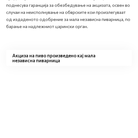
поднесува гаранција за обезбедување на акцизата, освен во
случаи на неисполнување на обврските кои произлегуваат
од издаденото одобрение за мала независна пиварница, по
барање на надлежниот царински орган.
Акциза на пиво произведено кај мала
независна пиварница