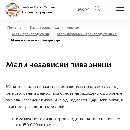
Република Северна Македонија
Царинска управа
Почетна
Бизнис заедница
Акцизи
Мали производители
Мали независни производители на етил алкохол и жестоки алкохолни пијалаци за комерцијални цели - мали дестилерии
Open s
Мали независни пиварници
За нас
Open s
Физички лица
Мали независни пиварници
Open s
Бизнис заедница
Open s
Е-Царина
Мала независна пиварница произведува пиво како дел од
регистрираната дејност врз основа на издадено одобрение
Open s
за мала независна пиварница од надлежен царински орган, и
Медиа центар
ги исполнува следниве услови:
Контакт
има вкупно годишно производство на пиво не повеќе
од 150.000 литри;
Е-Весник