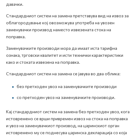
давачки.
Стандардниот систем на замена претставува вид на извоз за
облагородување кој овозможува употреба на увозен
заменувачки производ наместо извезената стока на
поправка.
Заменувачките производи мора да имаат иста тарифна
ознака, трговски квалитет и исти технички карактеристики
како и стоката извезена на поправка.
Стандардниот систем на замена се јавува во два облика:
без претходен увоз на заменувачките производи
со претходен увоз на заменувачките производи.
Кај стандардниот систем на замена без претходен увоз, кога
истовремено се врши привремен извоз на стока на поправка
и увоз на заменувачкиот производ, на царинскиот орган
истовремено му се поднесува царинска декларација со која