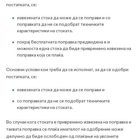
постапката, се:
извезената стока да може да се поправи и со
поправката да не се подобрат техничките
карактеристики на стоката.
покрај бесплатната поправка предвидена е и
можноста една стока да биде привремено извезена на
поправка која се плаќа.
Основни услови кои треба да се исполнат, за да се одобри
постапката, се:
извезената стока да може да се поправи и
со поправката да не се подобрат техничките
карактеристики на стоката.
Во случаи кога стоката е привремено извезена на поправка и
таквата поправка се плаќа имателот на одобрение може
делумно да биде ослободен од плаќање на увозните