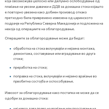
која овозможува целосно или делумно ослободување од
плаќање на увозни давачки и ДДВ за домашна стока којашто
е повторно увезена како добиен производ откако
претходно била привремено извезена од царинското
подрачје на Република Северна Македонија и подложена на
некоја од операциите на облагородување.
Операциите за облагородување може да бидат:
oбработка на стока вклучувајќи и нејзина монтажа,
демонтажа, составување или вградување во друга
стока;
преработка на стока;
поправка на стока, вклучувајќи и нејзино враќање во
првобитна состојба и оспособување.
Извозот за облагородување како постапка не може да се
одобри за домашна стока:
чиј извоз дава право на враќање или простување на