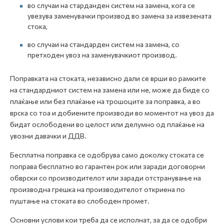
во случаи на старданден систем на замена, кога се
увезува заменувачки производ во замена за извезената
стока,
во случаи на стандарден систем на замена, со
претходен увоз на заменувачкиот производ.
Поправката на стоката, независно дали се врши во рамките
на стандардниот систем на замена или не, може да биде со
плаќање или без плаќање на трошоците за поправка, а во
врска со тоа и добиените производи во моментот на увоз да
бидат ослободени во целост или делумно од плаќање на
увозни давачки и ДДВ.
Бесплатна поправка се одобрува само доколку стоката се
поправа бесплатно во гарантен рок или заради договорни
обврски со производителот или заради отстранување на
производна грешка на производителот откриена по
пуштање на стоката во слободен промет.
Основни услови кои треба да се исполнат, за да се одобри