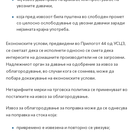
увозните давачки,
која пред извозот била пуштена во слободен промет
со целосно ослободување од увозни давачки заради
нејзината крајна употреба.
Економските услови, предвидени во Прилогот 44 од УСЦЗ,
се сметаат дека се исполнети односно се смета дека
интересите на домашните производители не се загрозени.
Надлежниот орган за давање на одобрение за извоз за
облагородување, во случаи кога се сомнева, може да
побара докажување на економските услови.
Нетарифните мерки на трговска политика се применуваат во
постапките на извоз за облагородување.
Извоз за облагородување за поправка може да се однесува
на поправка на стока која:
привремено е извезена и повторно се увезува;