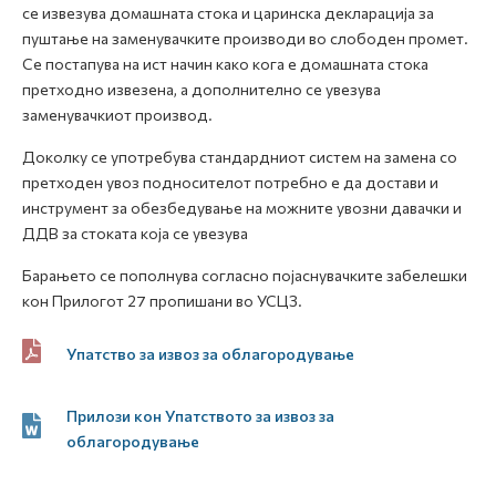
се извезува домашната стока и царинска декларација за
пуштање на заменувачките производи во слободен промет.
Се постапува на ист начин како кога е домашната стока
претходно извезена, а дополнително се увезува
заменувачкиот производ.
Доколку се употребува стандардниот систем на замена со
претходен увоз подносителот потребно е да достави и
инструмент за обезбедување на можните увозни давачки и
ДДВ за стоката која се увезува
Барањето се пополнува согласно појаснувачките забелешки
кон Прилогот 27 пропишани во УСЦЗ.
Упатство за извоз за облагородување
Прилози кон Упатството за извоз за
облагородување