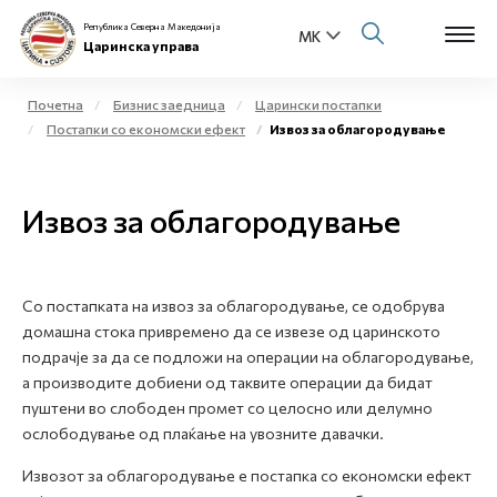
Република Северна Македонија
Царинска управа
Почетна
Бизнис заедница
Царински постапки
Постапки со економски ефект
Извоз за облагородување
Open s
За нас
Open s
Извоз за облагородување
Физички лица
Open s
Бизнис заедница
Со постапката на извоз за облагородување, се одобрува
Open s
Е-Царина
домашна стока привремено да се извезе од царинското
подрачје за да се подложи на операции на облагородување,
Open s
а производите добиени од таквите операции да бидат
Медиа центар
пуштени во слободен промет со целосно или делумно
ослободување од плаќање на увозните давачки.
Контакт
Извозот за облагородување е постапка со економски ефект
Е-Весник