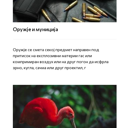
Оружје и муниција
Оружје се смета секој предмет направен под
притисок на експлозивни материи гас или
компримиран воздух или на друг погон да исфрла
зрно, кугла, сачма или друг проектил, г