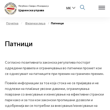
Република Северна Македонија
Царинска управа
Почетна
Физички лица
Патници
Open s
За нас
Патници
Open s
Физички лица
Open s
Бизнис заедница
Согласно позитивната законска регулатива постојат
одредени правила и ограничувања во патнички промет кои
Open s
Е-Царина
се однесуваат на патниците при премин на граничен премин.
Open s
Повеќе информации за тоа која стока не се пријавува и не
Медиа центар
подлежи на плаќање увозни давачки, ограничувања
поврзани со внесување и изнесување на ефективни странски
Контакт
пари како и за тоа кои законски пропишани дозволи и
одобренија ви се потребни за внесување/изнесување на
Е-Весник