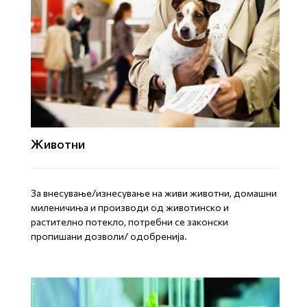
Животни
За внесување/изнесување на живи животни, домашни
миленичиња и производи од животинско и
растително потекло, потребни се законски
пропишани дозволи/ одобренија.