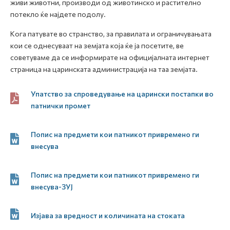
живи животни, производи од животинско и растително
потекло ќе најдете подолу.
Кога патувате во странство, за правилата и ограничувањата
кои се однесуваат на земјата која ќе ја посетите, ве
советуваме да се информирате на официјалната интернет
страница на царинската администрација на таа земјата.
Упатство за спроведување на царински постапки во
патнички промет
Попис на предмети кои патникот привремено ги
внесува
Попис на предмети кои патникот привремено ги
внесува-ЗУЈ
Изјава за вредност и количината на стоката