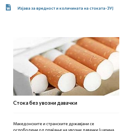
Изјава за вредност и количината на стоката-ЗУЈ
Стока без увозни давачки
Mакедонските и странските државјани се
ослободени од плаќање на увозни давачки (царина,