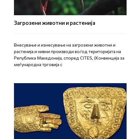
Загрозени животни и растенија
Внесување и изнесување на загрозени животни и
растенија и нивни производи во/од територијата на
Република Mакедонија, според CITES, (Конвенција за
меѓународна трговија с