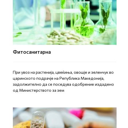
Фитосанитарна
При увоз на растенија, цвеќиња, овошје и зеленчук во
царинското подрачје на Република Македонија,
задолжително да се поседува одобрение издадено
од Министерството за зем