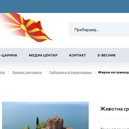
Е-ЦАРИНА
МЕДИА ЦЕНТАР
КОНТАКТ
Е-ВЕСНИК
тна
Бизнис заедница
Забрани и ограничувања
Мерки на границ
Животна с