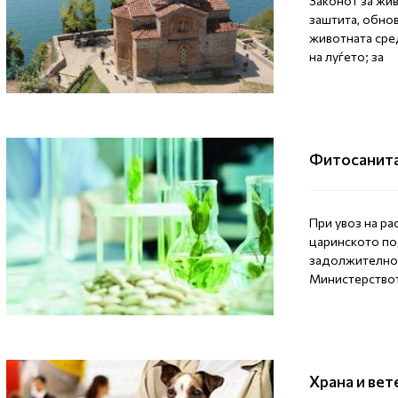
Законот за жив
заштита, обно
животната сред
на луѓето; за
Фитосанит
При увоз на ра
царинското по
задолжително 
Министерствот
Храна и вет