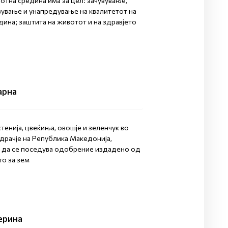
отна средина има за цел: зачувување,
вување и унапредување на квалитетот на
ина; заштита на животот и на здравјето
арна
стенија, цвеќиња, овошје и зеленчук во
драчје на Република Македонија,
да се поседува одобрение издадено од
о за зем
ерина