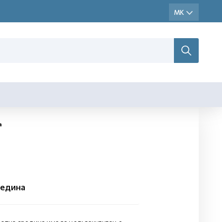
а
редина