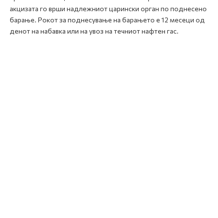
акцизата го врши надлежниот царински орган по поднесено
барање. Рокот за поднесување на барањето е 12 месеци од
денот на набавка или на увоз на течниот нафтен гас.