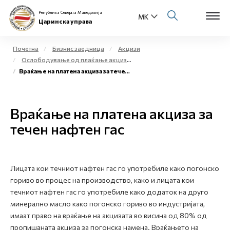
Република Северна Македонија
Царинска управа
Почетна
Бизнис заедница
Акцизи
Ослободување од плаќање акциза и повластено користење на акцизни добра
Open s
Враќање на платена акциза за течен нафтен гас
За нас
Open s
Физички лица
Враќање на платена акциза за
Open s
течен нафтен гас
Бизнис заедница
Open s
Е-Царина
Лицата кои течниот нафтен гас го употребиле како погонско
Open s
Медиа центар
гориво во процес на производство, како и лицата кои
течниот нафтен гас го употребиле како додаток на друго
Контакт
минерално масло како погонско гориво во индустријата,
имаат право на враќање на акцизата во висина од 80% од
пропишаната акциза за погонска намена. Враќањето на
Е-Весник