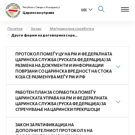
Република Северна Македонија
Царинска управа
Почетна
За нас
Меѓународна соработка
Други форми на договорена соработка
Open s
За нас
ПРОТОКОЛ ПОМЕЃУ ЦУ НА РМ И ФЕДЕРАЛНАТА
Open s
Физички лица
ЦАРИНСКА СЛУЖБА (РУСКАТА ФЕДЕРАЦИЈА) ЗА
РАЗМЕНА НА ДОКУМЕНТИ И ИНФОРМАЦИИ
Open s
ПОВРЗАНИ СО ЦАРИНСКА ВРЕДНОСТ НА СТОКА
Бизнис заедница
КОЈА СЕ РАЗМЕНУВА МЕЃУ РМ И РФ
Open s
Е-Царина
РАБОТЕН ПЛАН ЗА СОРАБОТКА ПОМЕЃУ
ЦАРИНСКАТА УПРАВА НА РМ И ФЕДЕРАЛНАТА
Open s
ЦАРИНСКА СЛУЖБА (РУСКА ФЕДЕРАЦИЈА) ЗА
Медиа центар
СПРЕЧУВАЊЕ НА ЦАРИНСКИ ПРЕКРШОЦИ
Контакт
ЗАКОН ЗА РАТИФИКАЦИЈА НА
ДОПОЛНИТЕЛНИОТ ПРОТОКОЛ 5 НА
Е-Весник