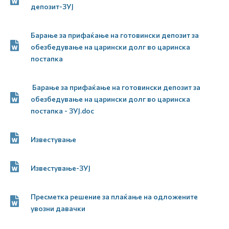
депозит-ЗУЈ
Барање за прифаќање на готовински депозит за
обезбедување на царински долг во царинска
постапка
Барање за прифаќање на готовински депозит за
обезбедување на царински долг во царинска
постапка - ЗУЈ.doc
Известување
Известување-ЗУЈ
Пресметка решение за плаќање на одложените
увозни давачки