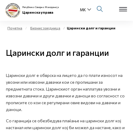
Република Северна Македонија
Царинска управа
Почетна
Бизнис заедница
Царински долг и гаранции
Open s
За нас
Царински долг и гаранции
Open s
Физички лица
Open s
Бизнис заедница
Царински долг е обврска на лицето да го плати износот на
увозни или извозни давачки кои се пропишани за
Open s
Е-Царина
предметната стока. Царинскиот орган наплатува увозни и
извозни давачки и други давачки и даноци во согласност со
Open s
Медиа центар
прописите со кои се регулирани овие видови на давачки и
даноци.
Контакт
Со гаранција се обезбедува плаќање на царински долг кој
настанал или царински долг кој би можел да настане, како и
Е-Весник