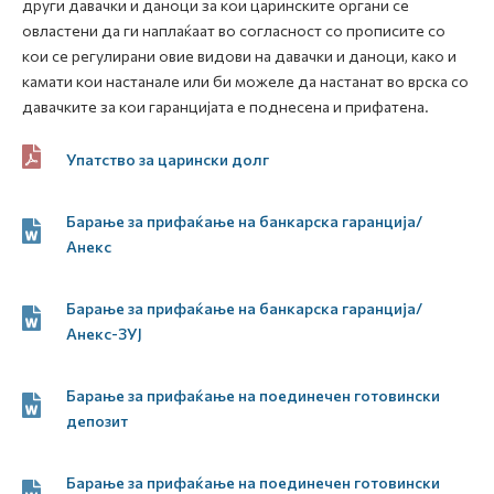
други давачки и даноци за кои царинските органи се
овластени да ги наплаќаат во согласност со прописите со
кои се регулирани овие видови на давачки и даноци, како и
камати кои настанале или би можеле да настанат во врска со
давачките за кои гаранцијата е поднесена и прифатена.
Упатство за царински долг
Барање за прифаќање на банкарска гаранција/
Анекс
Барање за прифаќање на банкарска гаранција/
Анекс-ЗУЈ
Барање за прифаќање на поединечен готовински
депозит
Барање за прифаќање на поединечен готовински