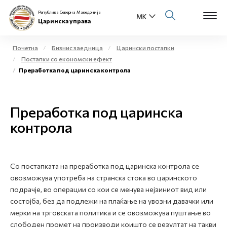
Република Северна Македонија
Царинска управа
Почетна
Бизнис заедница
Царински постапки
Постапки со економски ефект
Open s
Преработка под царинска контрола
За нас
Open s
Физички лица
Преработка под царинска
Open s
контрола
Бизнис заедница
Open s
Е-Царина
Со постапката на преработка под царинска контрола се
Open s
Медиа центар
овозможува употреба на странска стока во царинското
подрачје, во операции со кои се менува нејзиниот вид или
Контакт
состојба, без да подлежи на плаќање на увозни давачки или
мерки на трговската политика и се овозможува пуштање во
слободен промет на производи коишто се резултат на такви
Е-Весник