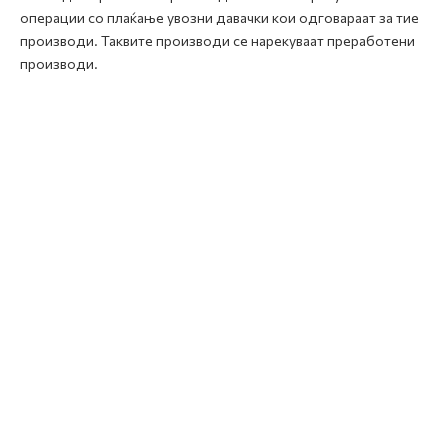
операции со плаќање увозни давачки кои одговараат за тие
производи. Таквите производи се нарекуваат преработени
производи.