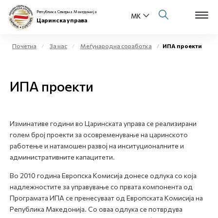
Република Северна Македонија
Царинска управа
Почетна
За нас
Меѓународна соработка
ИПА проекти
Open s
За нас
ИПА проекти
Open s
Физички лица
Open s
Бизнис заедница
Изминативе години во Царинската управа се реализирани
голем број проекти за осовременување на царинското
Open s
Е-Царина
работење и натамошен развој на инситуционалните и
административните капацитети.
Open s
Медиа центар
Во 2010 година Европска Комисија донесе одлука со која
надлежностите за управување со првата компонента од
Контакт
Програмата ИПА се пренесуваат од Европската Комисија на
Република Македонија. Со оваа одлука се потврдува
Е-Весник