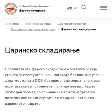
Република Северна Македонија
Царинска управа
Почетна
Бизнис заедница
Царински постапки
Постапки со економски ефект
Царинско складирање
Open s
За нас
Open s
Царинско складирање
Физички лица
Open s
Бизнис заедница
Постапката на царинско складирање е постапка со која
Open s
Е-Царина
стоката се сместува во царински склад без плаќање увозни
давачки, акциза и ДДВ, без примена на мерки на трговска
Open s
политика кои се применуваат при пуштање на стока во
Медиа центар
слободен промет, со примена на мерките на трговска
политика кои се однесуваат на внесување на стока во
Контакт
царинското подрачје.
Е-Весник