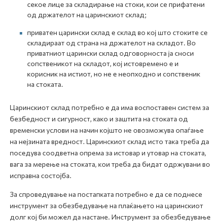
секое лице за складирање на стоки, кои се прифатени
од држателот на царинскиот склад;
приватен царински склад е склад во кој што стоките се
складираат од страна на држателот на складот. Во
приватниот царински склад одговорноста ја сноси
сопственикот на складот, кој истовремено е и
корисник на истиот, но не е неопходно и сопственик
на стоката.
Царинскиот склад потребно е да има воспоставен систем за
безбедност и сигурност, како и заштита на стоката од
временски услови на начин којшто не овозможува опаѓање
на нејзината вредност. Царинскиот склад исто така треба да
поседува соодветна опрема за истовар и утовар на стоката,
вага за мерење на стоката, кои треба да бидат одржувани во
исправна состојба.
За спроведување на постапката потребно е да се поднесе
инструмент за обезбедување на плаќањето на царинскиот
долг кој би можел да настане. Инструмент за обезбедување