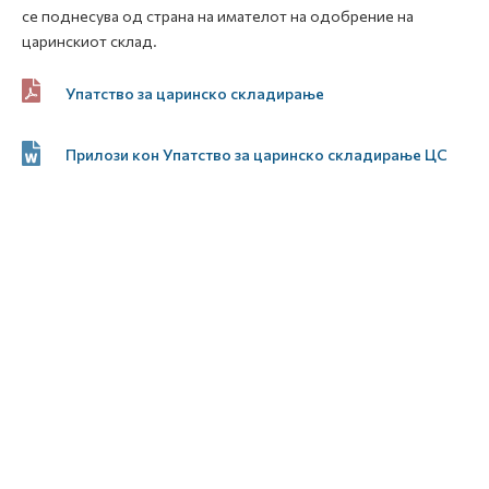
се поднесува од страна на имателот на одобрение на
царинскиот склад.
Упатство за царинско складирање
Прилози кон Упатство за царинско складирање ЦС