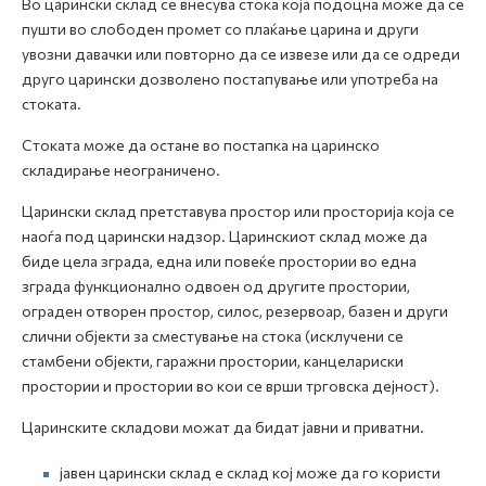
Во царински склад се внесува стока која подоцна може да се
пушти во слободен промет со плаќање царина и други
увозни давачки или повторно да се извезе или да се одреди
друго царински дозволено постапување или употреба на
стоката.
Стоката може да остане во постапка на царинско
складирање неограничено.
Царински склад претставува простор или просторија која се
наоѓа под царински надзор. Царинскиот склад може да
биде цела зграда, една или повеќе простории во една
зграда функционално одвоен од другите простории,
ограден отворен простор, силос, резервоар, базен и други
слични објекти за сместување на стока (исклучени се
стамбени објекти, гаражни простории, канцелариски
простории и простории во кои се врши трговска дејност).
Царинските складови можат да бидат јавни и приватни.
јавен царински склад е склад кој може да го користи