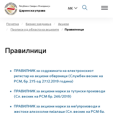
Република Северна Македонија
Царинска управа
Почетна
Бизнис заедница
Акцизи
Прописи од областа на акцизите
Правилници
Open s
За нас
Open s
Правилници
Физички лица
Open s
Бизнис заедница
ПРАВИЛНИК за содржината на електронскиот
Open s
Е-Царина
регистар на акцизни обврзници (Службен весник на
РСМ, бр. 275 од 27.12.2019 година)
Open s
Медиа центар
ПРАВИЛНИК за акцизни марки за тутунски производи
(Сл. весник на РСМ бр. 246/2019)
Контакт
ПРАВИЛНИК за акцизни марки за меѓупроизводи и
жестоки алкохолни пијалаци (Сл. весник на РСМ бр.
Е-Весник