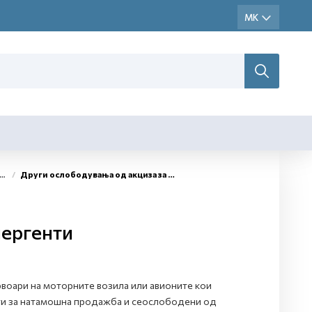
Други ослободувања од акциза за енергенти
нергенти
ервоари на моторните возила или авионите кои
нети за натамошна продажба и сеослободени од