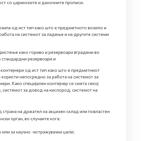
ост со царинските и даночните прописи.
озила од ист тип како што е предметното возило и
работа на системот за ладење и на другите системи
ористење како гориво и резервоари вградени во
а стандардни резервоари и
 контејнери од ист тип како што е предметниот
е користи непосредно за работа на системот за
ери. Како специјален контејнер се смета секој
, системот за довод на кислород, системот на
 страна на држател на акцизен склад или повластен
ски орган, во случаите кога:
 или за научно -истражувачки цели;