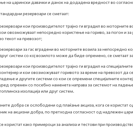
ње на царински давачки и данок на додадена вредност во согласн
тандардни резервоари се сметаат:
резервоари кои производителот трајно ги вградил во моторните в
кои овозможуваат непосредно користење на гориво, за погон и за 
во текот на превозот;
резервоари за гас вградени во моторните возила за непосредно к
друг систем со кој возилото може да биде опремено, се сметаат з
резервоари кои производителот трајно ги вградил на специјалните
контејнер и кои овозможуваат горивото за време на превозот да с
ладење и другите системи со кои се опремени специјалните контејн
уред опремен со посебно наменета направа за системот на ладење
топлинска изолација или друг систем.
ните добра се ослободени од плаќање акциза, кога се користат од
ник на акцизни добра, по претходна согласност од надлежен царин
се користат како примероци за анализа и тестови при производство