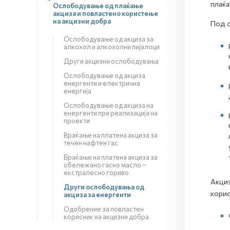
плаќа
Ослободување од плаќање
акциза и повластено користење
на акцизни добра
Под с
Ослободување од акциза за
алкохол и алкохолни пијалоци
Други акцизни ослободувања
Ослободување од акциза
енергенти и електрична
енергија
Ослободување од акциза на
енергенти при реализација на
проекти
Враќање на платена акциза за
течен нафтен гас
Враќање на платена акциза за
обележано гасно масло –
екстралесно гориво
Акциз
Други ослободувања од
корис
акциза за енергенти
Одобрение за повластен
корисник на акцизни добра