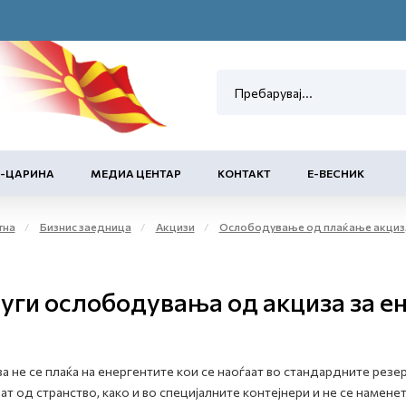
Е-ЦАРИНА
МЕДИА ЦЕНТАР
КОНТАКТ
Е-ВЕСНИК
тна
Бизнис заедница
Акцизи
Ослободување од плаќање акциза и повластено користење на акцизни добра
уги ослободувања од акциза за е
а не се плаќа на енергентите кои се наоѓаат во стандардните рез
ат од странство, како и во специјалните контејнери и не се наме