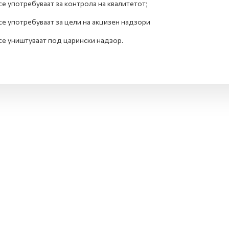
се употребуваат за контрола на квалитетот;
се употребуваат за цели на акцизен надзори
се уништуваат под царински надзор.