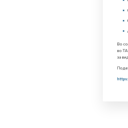
Во со
во ТА
за ви
Подет
https