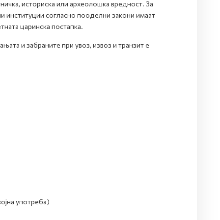
ничка, историска или археолошка вредност. За
и институции согласно пооделни закони имаат
тната царинска постапка.
њата и забраните при увоз, извоз и транзит е
војна употреба)