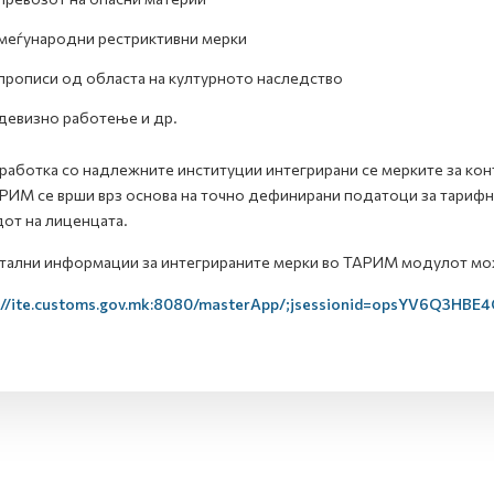
меѓународни рестриктивни мерки
прописи од областа на културното наследство
девизно работење и др.
работка со надлежните институции интегрирани се мерките за ко
РИМ се врши врз основа на точно дефинирани податоци за тарифнат
дот на лиценцата.
ални информации за интегрираните мерки во ТАРИМ модулот може
://ite.customs.gov.mk:8080/masterApp/;jsessionid=opsYV6Q3HBE4