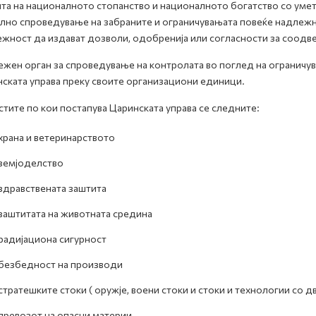
та на националното стопанство и националното богатство со умет
лно спроведување на забраните и ограничувањата повеќе надлежн
жност да издават дозволи, одобренија или согласности за соодве
жен орган за спроведување на контролата во поглед на ограничува
ската управа преку своите организациони единици.
тите по кои постапува Царинската управа се следните:
храна и ветеринарството
земјоделство
здравствената заштита
заштитата на животната средина
радијациона сигурност
безбедност на производи
стратешките стоки ( оружје, воени стоки и стоки и технологии со д
превозот на опасни материи