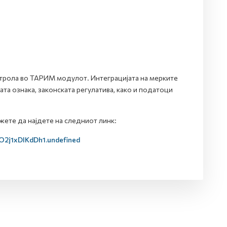
нтрола во ТАРИМ модулот. Интеграцијата на мерките
а ознака, законската регулатива, како и податоци
те да најдете на следниот линк:
O2j1xDlKdDh1.undefined