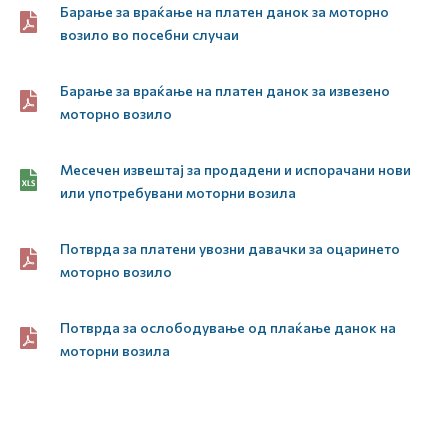
Барање за враќање на платен данок за моторно
возило во посебни случаи
Барање за враќање на платен данок за извезено
моторно возило
Месечен извештај за продадени и испорачани нови
или употребувани моторни возила
Потврда за платени увозни давачки за оцаринето
моторно возило
Потврда за ослободување од плаќање данок на
моторни возила