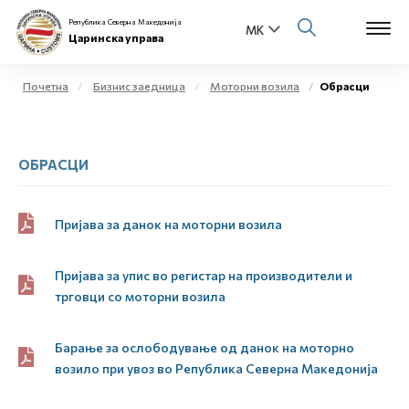
Република Северна Македонија
Царинска управа
Почетна
Бизнис заедница
Моторни возила
Обрасци
Open s
За нас
ОБРАСЦИ
Open s
Физички лица
Open s
Бизнис заедница
Пријава за данок на моторни возила
Open s
Е-Царина
Пријава за упис во регистар на производители и
трговци со моторни возила
Open s
Медиа центар
Барање за ослободување од данок на моторно
Контакт
возило при увоз во Република Северна Македонија
Е-Весник