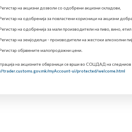
Регистар на акцизни дозволи со одобрени акцизни складови,
Регистар на одобренија за повластени корисници на акцизни добра
Регистар на одобренија за мали производители на пиво, вино, етил
Регистар на земјоделци - производители на жестоки алкохолни пи
Регистар објавените малопродажни цени.
трација на акцизните обврзници се врши во СОЦДАД на следниов 
://trader.customs.gov.mk/myAccount-ui/protected/welcome.html