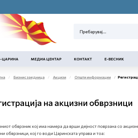
Е-ЦАРИНА
МЕДИА ЦЕНТАР
КОНТАКТ
Е-ВЕСНИК
тна
Бизнис заедница
Акцизи
Општи информации
Регистрац
гистрација на акцизни обврзници
ниот обврзник кој има намера да врши дејност поврзана со акцизн
ни обврзници, кој го води Царинската управа и тоа: