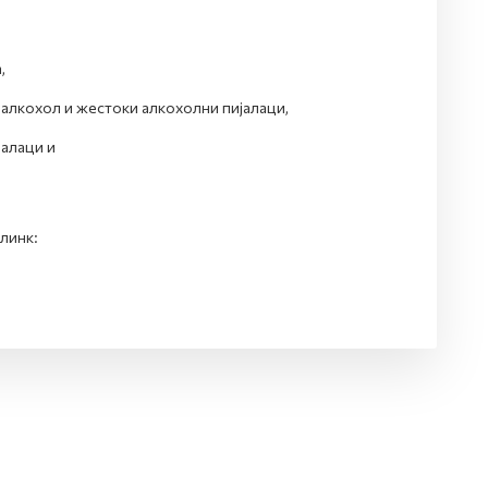
,
 алкохол и жестоки алкохолни пијалаци,
јалаци и
линк: