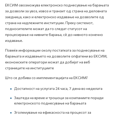
ЕКСИМ овозможува електронско поднесување на барањата
за дозволи за увоз, извоз и транзит од страна на деловната
заедница, како и електронско издавање на дозволите од
страна на надлежните институции. Преку системот,
подносителите можат да го следат статусот на
процесирање на нивните барања, сè до нивното конечно
издавање.
Повеќе информации околу постапката за поднесување на
барањата и издавањето на дозволите опфатени во ЕКСИМ,
економските оператори можат да добијат на веб
страниците на институциите
Што се добива со имплементацијата на ЕКСИМ?
Достапност на услугата 24 часа, 7 дена во неделата
Заштеда на време и трошоци за компаниите поради
електронското поднесување на барањата
Зголемување на ефикасноста на процесот за