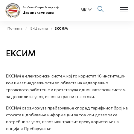
Република Северна Македонија
Царинска управа
Почетна
Е-Царина
ЕКСИМ
Open s
За нас
ЕКСИМ
Open s
Физички лица
Open s
Бизнис заедница
ЕКСИМ e електронски систем кој го користат 16 институции
кои имаат надлежности во областа на надворешно-
Open s
Е-Царина
трговското работење и претставува едношалтерски систем
за дозволи за увоз, извоз и транзит на стоки.
Open s
Медиа центар
ЕКСИМ овозможува пребарување според тарифниот број на
стоката и добивање информации за тоа кои дозволи се
Контакт
потребни за увоз, извоз или транзит преку користење на
опцијата Пребарување.
Е-Весник