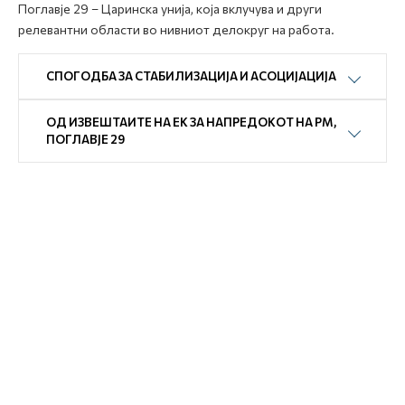
Поглавје 29 – Царинска унија, која вклучува и други
релевантни области во нивниот делокруг на работа.
СПОГОДБА ЗА СТАБИЛИЗАЦИЈА И АСОЦИЈАЦИЈА
ОД ИЗВЕШТАИТЕ НА ЕК ЗА НАПРЕДОКОТ НА РМ,
ПОГЛАВЈЕ 29