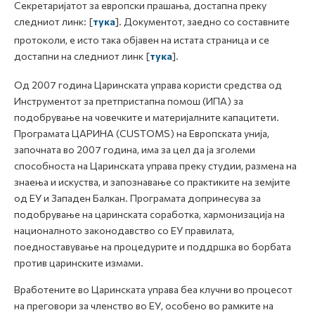
Секретаријатот за европски прашања, достапна преку
следниот линк: [
тука
]. Документот, заедно со составните
протоколи, е исто така објавен на истата страница и се
достапни на следниот линк [
тука
].
Од 2007 година Царинската управа користи средства од
Инструментот за претпристапна помош (ИПА) за
подобрување на човечките и материјалните капацитети.
Програмата ЦАРИНА (CUSTOMS) на Европската унија,
започната во 2007 година, има за цел да ја зголеми
способноста на Царинската управа преку студии, размена на
знаења и искуства, и запознавање со практиките на земјите
од ЕУ и Западен Балкан. Програмата допринесува за
подобрување на царинската соработка, хармонизација на
националното законодавство со ЕУ правилата,
поедноставување на процедурите и поддршка во борбата
против царинските измами.
Вработените во Царинската управа беа клучни во процесот
на преговори за членство во ЕУ, особено во рамките на