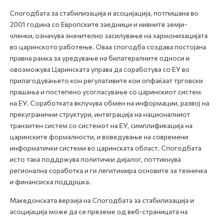
Спогодбата за стабилизација и асоцијација, потпишана во
2001 година со Европските заедници и нивните земји-
членки, означува значително засилување на хармонизацијата
во царинското работење. Оваа спогодба создава постојана
правна рамка за уредување на билатералните односи и
овозможува Царинската управа да соработува со ЕУ во
прилагодувањето кон регулативите кои опфаќаат трговски
прашања и постепено усогласување со царинскиот систем
на ЕУ. Соработката вклучува обмен на информации, развој на
прекугранични структури, интеграција на националниот
транзитен систем со системот на ЕУ, симплификација на
царинските формалности, и воведување на современи
информатички системи во царинската област. Спогодбата
исто така поддржува политички дијалог, поттикнува
регионална соработка и ги легитимира основите за техничка
и финансиска поддршка.
Македонската верзија на Спогодбата за стабилизација и
асоцијација може да се преземе од веб-страницата на