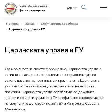
Република Северна Македонија
Царинска управа
Почетна
За нас
Меѓународна соработка
Царинската управа и ЕУ
Open s
За нас
Open s
Царинската управа и ЕУ
Физички лица
Open s
Бизнис заедница
Од моментот на своето формирање, Царинската управа е
Open s
Е-Царина
активно ангажирана во процесите на хармонизација со
законодавството, постапките и правилата на Царинската
Open s
унија на ЕУ, тежнејќи кон усогласување со најдобрите
Медиа центар
практики. Царинската управа соработува со државите-
членки и со институциите на ЕУ за ефикасно спроведување
Контакт
на склучените договори помеѓу ЕУ и Република Северна
Македонија.
Е-Весник