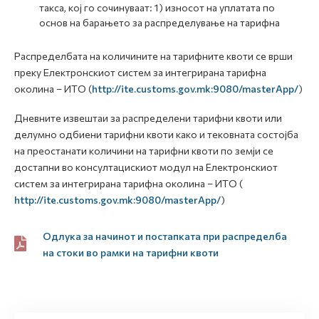
такса, кој го сочинуваат: 1) износот на уплатата по
основ на барањето за распределување на тарифна
Распределбата на количините на тарифните квоти се врши
преку Електронскиот систем за интегрирана тарифна
околина – ИТО (
http://ite.customs.gov.mk:9080/masterApp/
)
Дневните извештаи за распределени тарифни квоти или
делумно одбиени тарифни квоти како и тековната состојба
на преостанати количини на тарифни квоти по земји се
достапни во консултацискиот модул на Електронскиот
систем за интегрирана тарифна околина – ИТО (
http://ite.customs.gov.mk:9080/masterApp/
)
Одлука за начинот и постапката при распределба
на стоки во рамки на тарифни квоти