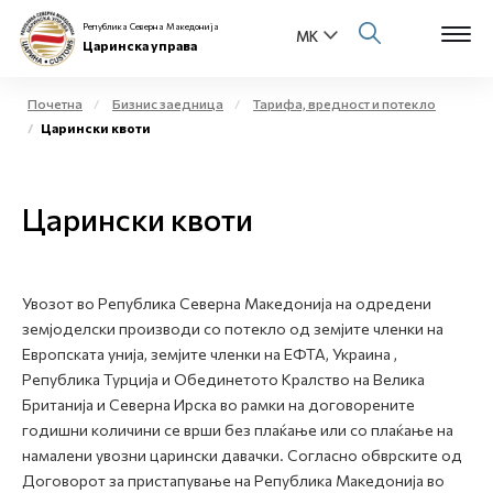
Република Северна Македонија
Царинска управа
Почетна
Бизнис заедница
Тарифа, вредност и потекло
Царински квоти
Open s
За нас
Open s
Царински квоти
Физички лица
Open s
Бизнис заедница
Увозот во Република Северна Македонија на одредени
Open s
Е-Царина
земјоделски производи со потекло од земјите членки на
Европската унија, земјите членки на ЕФТА, Украина ,
Open s
Република Турција и Обединетото Кралство на Велика
Медиа центар
Британија и Северна Ирска во рамки на договорените
годишни количини се врши без плаќање или со плаќање на
Контакт
намалени увозни царински давачки. Согласно обврските од
Договорот за пристапување на Република Македонија во
Е-Весник