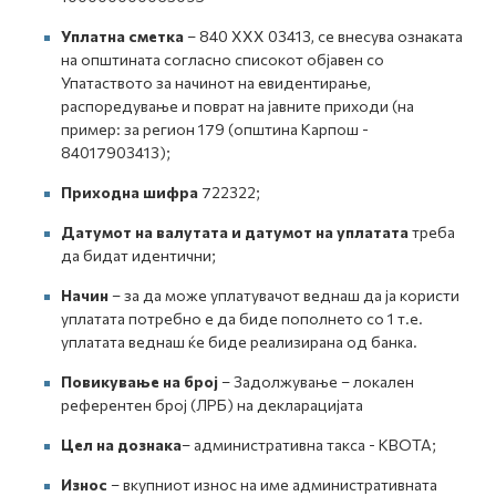
Уплатна сметка
– 840 ХХХ 03413, се внесува ознаката
на општината согласно списокот објавен со
Упатаството за начинот на евидентирање,
распоредување и поврат на јавните приходи (на
пример: за регион 179 (општина Карпош -
84017903413);
Приходна шифра
722322;
Датумот на валутата и датумот на уплатата
треба
да бидат идентични;
Начин
– за да може уплатувачот веднаш да ја користи
уплатата потребно е да биде пополнето со 1 т.е.
уплатата веднаш ќе биде реализирана од банка.
Повикување на број
– Задолжување – локален
референтен број (ЛРБ) на декларацијата
Цел на дознака
– административна такса - КВОТА;
Износ
– вкупниот износ на име административната