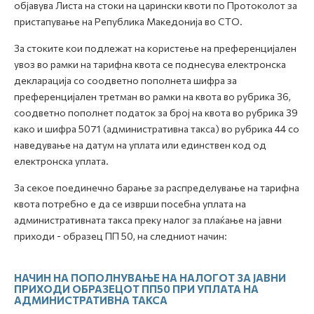
објавува Листа на стоки на царински квоти по Протоколот за
пристапување на Република Македонија во СТО.
За стоките кои подлежат на користење на преференцијален
увоз во рамки на тарифна квота се поднесува електронска
декларација со соодветно пополнета шифра за
преференцијален третман во рамки на квота во рубрика 36,
соодветно пополнет податок за број на квота во рубрика 39
како и шифра 5071 (административна такса) во рубрика 44 со
наведување на датум на уплата или единствен код од
електронска уплата.
За секое поединечно барање за распределување на тарифна
квота потребно е да се изврши посебна уплата на
административната такса преку налог за плаќање на јавни
приходи - образец ПП 50, на следниот начин:
НАЧИН НА ПОПОЛНУВАЊЕ НА НАЛОГОТ ЗА ЈАВНИ
ПРИХОДИ ОБРАЗЕЦОТ ПП50 ПРИ УПЛАТА НА
АДМИНИСТРАТИВНА ТАКСА