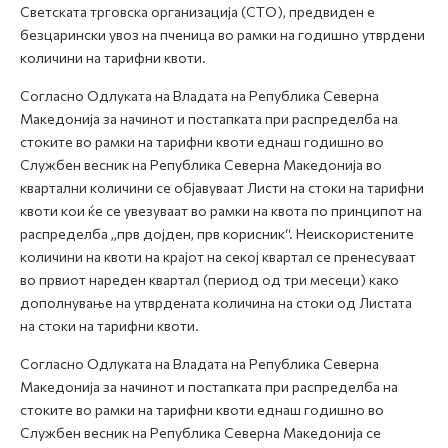
Светската трговска организација (СТО), предвиден е
безцарински увоз на пченица во рамки на годишно утврдени
количини на тарифни квоти.
Согласно Одлуката на Владата на Република Северна
Македонија за начинот и постапката при распределба на
стоките во рамки на тарифни квоти еднаш годишно во
Службен весник на Република Северна Македонија во
квартални количини се објавуваат Листи на стоки на тарифни
квоти кои ќе се увезуваат во рамки на квота по принципот на
распределба „прв дојден, прв корисник“. Неискористените
количини на квоти на крајот на секој квартал се пренесуваат
во првиот нареден квартал (период од три месеци) како
дополнување на утврдената количина на стоки од Листата
на стоки на тарифни квоти.
Согласно Одлуката на Владата на Република Северна
Македонија за начинот и постапката при распределба на
стоките во рамки на тарифни квоти еднаш годишно во
Службен весник на Република Северна Македонија се