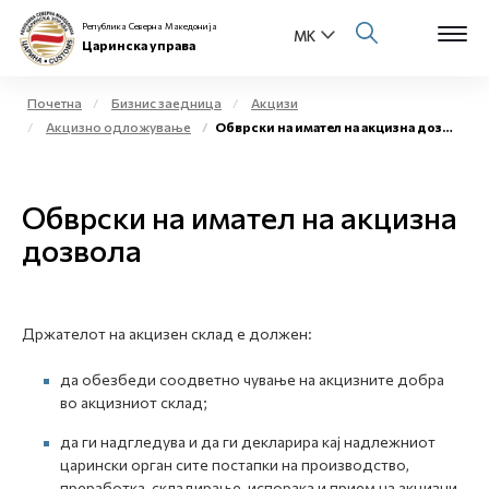
Република Северна Македонија
Царинска управа
Почетна
Бизнис заедница
Акцизи
Акцизно одложување
Обврски на имател на акцизна дозвола
Open s
За нас
Open s
Обврски на имател на акцизна
Физички лица
дозвола
Open s
Бизнис заедница
Open s
Е-Царина
Држателот на акцизен склад е должен:
Open s
Медиа центар
да обезбеди соодветно чување на акцизните добра
во акцизниот склад;
Контакт
да ги надгледува и да ги декларира кај надлежниот
царински орган сите постапки на производство,
Е-Весник
преработка, складирање, испорака и прием на акцизни