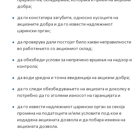
добра;
да ги констатира загубите, односно кусоците на
акцизните добра и да го извести надлежниот
царински орган;
да проверува дали постојат било какви неправилности
во работењето со акцизниот склад;
да обезбеди услови за непречено вршење на надзор и
контрола;
да води уредна и точна евиденција на акцизни добра;
да го следи обезбедувањето на акцизата и доколку е
потребно да го зголеми износот на гаранцијата и
да го извести надлежниот царински орган за секоја
промена на податоците и/или условите под кои е
издадена акцизната дозвола и да побара измена на
акцизната дозвола.