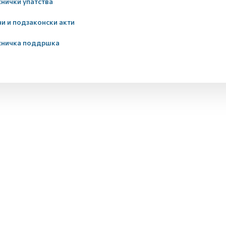
нички упатства
и и подзаконски акти
сничка поддршка