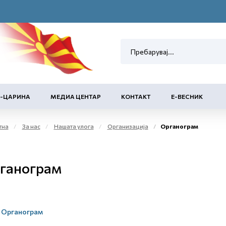
Е-ЦАРИНА
МЕДИА ЦЕНТАР
КОНТАКТ
Е-ВЕСНИК
тна
За нас
Нашата улога
Организација
Органограм
ганограм
Органограм