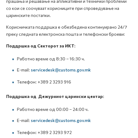
прашања и решавање на апликативни и технички проблеми
со кои се соочуваат корисниците при спроведување на
царинските постапки.
Корисничката поддршка е обезбедена континуирано 24/7
преку следната електронска пошта и телефонски броеви:
Поддршка од Секторот за ИКТ:
Работно време од 8:30 – 16:30 ч.
E-mail:
servicedesk@customs.gov.mk
Телефон: +389 2 3293 916
Поддршка од Дежурниот царински центар:
Работно време од 00:00 – 24:00 ч.
E-mail:
servicedesk@customs.gov.mk
Телефон: +389 2 3293 972