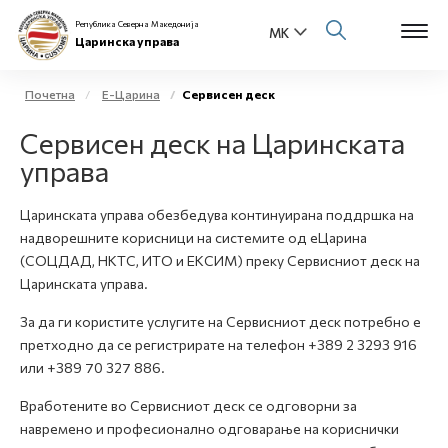
Република Северна Македонија
Царинска управа
Почетна
Е-Царина
Сервисен деск
Open s
Сервисен деск на Царинската
За нас
управа
Open s
Физички лица
Царинската управа обезбедува континуирана поддршка на
Open s
надворешните корисници на системите од еЦарина
Бизнис заедница
(СОЦДАД, НКТС, ИТО и ЕКСИМ) преку Сервисниот деск на
Open s
Царинската управа.
Е-Царина
За да ги користите услугите на Сервисниот деск потребно е
Open s
претходно да се регистрирате на телефон +389 2 3293 916
Медиа центар
или +389 70 327 886.
Контакт
Вработените во Сервисниот деск се одговорни за
навремено и професионално одговарање на кориснички
Е-Весник