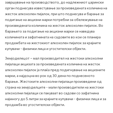
завршување на производството, до надлежниот царински
орган поднесува известување за произведената количина на
жесток алкохолен пијалок, при што поднесува и барање за
подигање на акцизни марки потребни за обележување на
произведената количина на жесток алкохолен пијалок. Во
барањето за подигање на акцизни марки се наведува
количината и зафатнината на садовите во кои се планира
продажбата на жестокиот алкохолен пијалок за крајните
купувачи - физички лица и угостителски објекти.
Земјоделецот – мал производител на жестоки алкохолни
пијалаци акцизата за произведената количина на жесток
алкохолен пијалок ја плаќа пред подигнување на акцизните
марки, а најдоцна во рок од 30 дена по поднесеното
барање. Жестоките алкохолни пијалаци произведени од
страна на земјоделците - мали производители на жестоки
алкохолни пијалаци се пакуваат во садови со зафатнина
најмногу до 5 литри за крајните купувачи - физички лица и за
продажба во угостителски објекти.