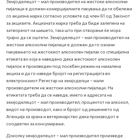
Земјоделецот – мал производител на жестоки алкохолни
пијалаци е должен комерцијалните пакувања да ги обележи
со акцизна марка согласно условите од член 61 од Законот
за акцизите. Акцизната марка треба да биде залепена на
затворачот на шишето, така што при отворање ќе мора
трајно да се оштети. Земјоделецот – мал производител на
жестоки алкохолни пијалаци е должен да го означи
пакувањето на жестокиот алкохолен пијалак со специјална
етикета во која е наведено дека жестокиот алкохолен
пијалок е произведен под посебен режим на намалена
акциза и да го наведе бројот на регистрацијата во
електронскиот Регистар на земјоделци – мали
производители на жестоки алкохолни пијалаци. На
етикетата треба да се наведе, името и адресата на
земјоделецот – мал производител, процентот на алкохол,
видот на производот, како и бројот од решението од
Агенција за храна и ветеринарство дека производот е
соодветен за консумирање.
Доколку земјоделецот – мал производител произведе