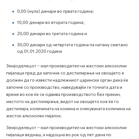
0,00 (нула) денари во првата година;
10,00 денари во втората година;
20,00 денари во третата година и
30,00 денари од четвртата година па натаму сметано
од 01.01.2020 година
Земјоделецот – мал производител на жестоки алкохолни
пијалаци пред да започне со дестилирање на овошјето е
должен да го извести надлежниот царински орган дека ќе
започне со производство, наведувајќи ги точната дата и
време во кое ќе се одвива производството без прекин,
местото на дестилирање, видот на овошјето кое ќе го
дестилира, количината на комина и очекуваната количина на
жесток алкохолен пијалок.
Земјоделецот – мал производител на жестоки алкохолни
пијалаци веднаш, а најдоцна во рок од пет дена по