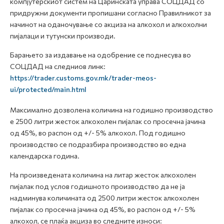
компјутерскиот систем на Царинската управа СОЦДАД со
придружни документи пропишани согласно Правилникот за
начинот на оданочување со акциза на алкохол и алкохолни
пијалаци и тутунски производи.
Барањето за издавање на одобрение се поднесува во
СОЦДАД на следниов линк:
https://trader.customs.gov.mk/trader-meos-
ui/protected/main.html
Максимално дозволена количина на годишно производство
е 2500 литри жесток алкохолен пијалак со просечна јачина
од 45%, во распон од +/- 5% алкохол. Под годишно
производство се подразбира производство во една
календарска година.
На произведената количина на литар жесток алкохолен
пијалак под услов годишното производство да не ја
надминува количината од 2500 литри жесток алкохолен
пијалак со просечна јачина од 45%, во распон од +/- 5%
алкохол, се плаќа акциза во следните износи: