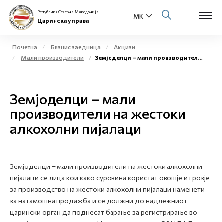
Република Северна Македонија
Царинска управа
Почетна
Бизнис заедница
Акцизи
Мали производители
Земјоделци – мали производители на жестоки алкохолни пијалаци
Open s
За нас
Open s
Земјоделци – мали
Физички лица
производители на жестоки
Open s
Бизнис заедница
алкохолни пијалаци
Open s
Е-Царина
Open s
Земјоделци – мали производители на жестоки алкохолни
Медиа центар
пијалаци се лица кои како суровина користат овошје и грозје
за производство на жестоки алкохолни пијалаци наменети
Контакт
за натамошна продажба и се должни до надлежниот
царински орган да поднесат барање за регистрирање во
Е-Весник