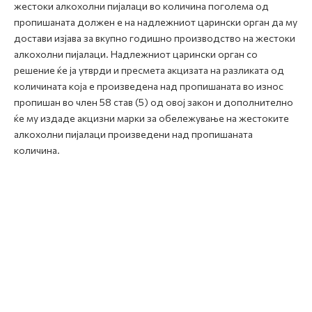
жестоки алкохолни пијалаци во количина поголема од
пропишаната должен е на надлежниот царински орган да му
достави изјава за вкупно годишно производство на жестоки
алкохолни пијалаци. Надлежниот царински орган со
решение ќе ја утврди и пресмета акцизата на разликата од
количината која е произведена над пропишаната во износ
пропишан во член 58 став (5) од овој закон и дополнително
ќе му издаде акцизни марки за обележување на жестоките
алкохолни пијалаци произведени над пропишаната
количина.