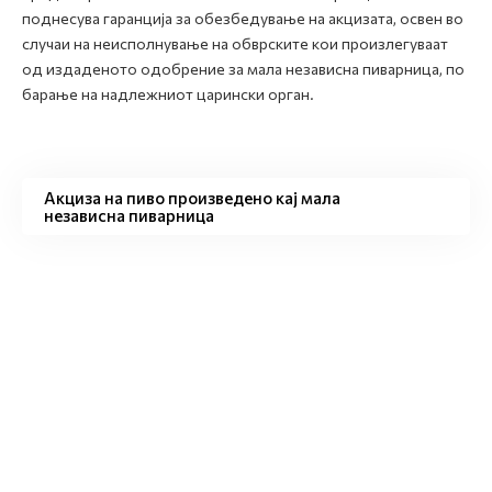
поднесува гаранција за обезбедување на акцизата, освен во
случаи на неисполнување на обврските кои произлегуваат
од издаденото одобрение за мала независна пиварница, по
барање на надлежниот царински орган.
Акциза на пиво произведено кај мала
независна пиварница