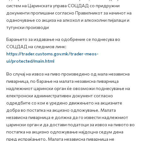
систем на Царинската управа СОЦДАД со придружни
документи пропишани согласно Правилникот за начинот на
оданочување со акциза на алкохол и алкохолни пијалаци и
тутунски производи
Барањето за издавање на одобрение се поднесува во
СОЦДАД на следниов линк:
https://trader.customs.gov.mk/trader-meos-
ui/protected/main.html
Во случај на извоз на пиво произведено од мала независна
пиварница, по барање на малата независна пиварница
надлежниот царински орган ќе овозможи поднесување на
електронски административен документ согласно
одредбите со кои е уредено движењето на акцизните
добра во постапка на акцизно одложување. Малата
независна пиварница е должна да го извести надлежниот
царински орган и да достави податоци за извоз на пивото во
постапка на акцизно одложување најдоцна седум дена
пред испраќањето. Малата независна пиварница не