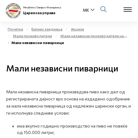
Република Северна Македонија
Царинска управа
Почетна
Бизнис заедница
Акцизи
Мали производители
Мали независни производители на етил алкохол и жестоки алкохолни пијалаци за комерцијални цели - мали дестилерии
Open s
Мали независни пиварници
За нас
Open s
Физички лица
Мали независни пиварници
Open s
Бизнис заедница
Open s
Е-Царина
Мала независна пиварница произведува пиво како дел од
регистрираната дејност врз основа на издадено одобрение
Open s
за мала независна пиварница од надлежен царински орган, и
Медиа центар
ги исполнува следниве услови:
Контакт
има вкупно годишно производство на пиво не повеќе
од 150.000 литри;
Е-Весник