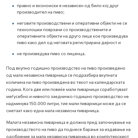
правно и економски е независен од било кој друг
производител на пиво;
неговите производствени и оперативни објекти не се
технолошки поврзани со производствените и
оперативните објекти на друго лице кое произведува
пиво како дел од неговата регистрирана дејност и
не произведува пиво со лиценца.
Под вкупно годишно производство на пиво произведено
од мала независна пиварница се подразбира вкупната
количина на пиво произведена во текот на календарската
година. Кога две или повеќе мали пиварници соработуваат
меѓусебно и нивното заедничко годишно производство не
надминува 150.000 литри, тие мали пиварници може да се
сметаат како една мала независна пиварница.
Малата независна пиварница е должна пред започнување на
производството на пиво да поднесе барање за издавање на
одобрение за мала независна пиварница во компјутерскиот