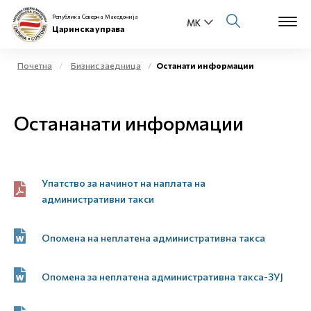
Република Северна Македонија
Царинска управа
Почетна
Бизнис заедница
Останати информации
Open s
За нас
Остананати информации
Open s
Физички лица
Open s
Бизнис заедница
Упатство за начинот на наплата на
Open s
административни такси
Е-Царина
Open s
Опомена на неплатена административна такса
Медиа центар
Контакт
Опомена за неплатена административна такса-ЗУЈ
Е-Весник