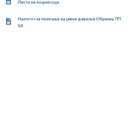
Листа на поднесоци
Налогот за плаќање на јавни давачки Образец ПП
50