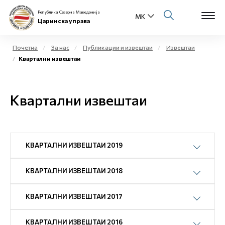
Република Северна Македонија
Царинска управа
Почетна
За нас
Публикации и извештаи
Извештаи
Квартални извештаи
Open s
За нас
Open s
Квартални извештаи
Физички лица
Open s
Бизнис заедница
Open s
КВАРТАЛНИ ИЗВЕШТАИ 2019
Е-Царина
Open s
КВАРТАЛНИ ИЗВЕШТАИ 2018
Медиа центар
КВАРТАЛНИ ИЗВЕШТАИ 2017
Контакт
КВАРТАЛНИ ИЗВЕШТАИ 2016
Е-Весник