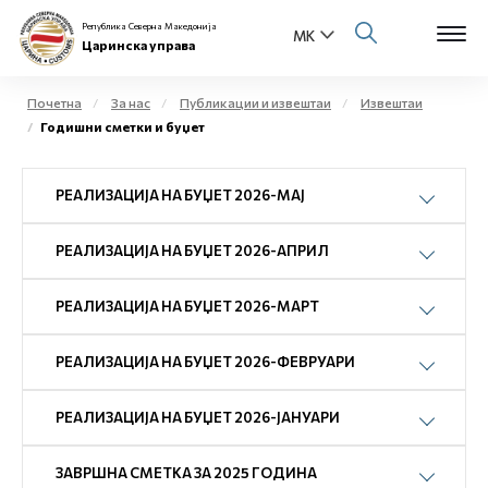
Република Северна Македонија
Царинска управа
Почетна
За нас
Публикации и извештаи
Извештаи
Годишни сметки и буџет
Open s
За нас
РЕАЛИЗАЦИЈА НА БУЏЕТ 2026-МАЈ
Open s
Физички лица
РЕАЛИЗАЦИЈА НА БУЏЕТ 2026-АПРИЛ
Open s
Бизнис заедница
Open s
РЕАЛИЗАЦИЈА НА БУЏЕТ 2026-МАРТ
Е-Царина
Open s
РЕАЛИЗАЦИЈА НА БУЏЕТ 2026-ФЕВРУАРИ
Медиа центар
РЕАЛИЗАЦИЈА НА БУЏЕТ 2026-ЈАНУАРИ
Контакт
ЗАВРШНА СМЕТКА ЗА 2025 ГОДИНА
Е-Весник