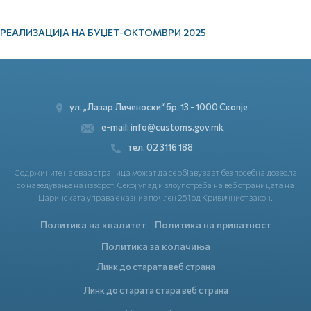
РЕАЛИЗАЦИЈА НА БУЏЕТ-ОКТОМВРИ 2025
ул. „Лазар Личеноски“ бр. 13 - 1000 Скопје
e-mail: info@customs.gov.mk
тел. 02 3116 188
Содржините на оваа страница можат да се објавуваат без посебна дозвола
со наведување на изворот. Секој упад и злоупотреба на веб страницата на
Царинската управа е казнив по член 251 од Кривичниот закон.
Политика на квалитет
Политика на приватност
Политика за колачиња
Линк до старата веб страна
Линк до старата стара веб страна