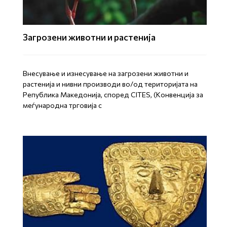
Загрозени животни и растенија
Внесување и изнесување на загрозени животни и
растенија и нивни производи во/од територијата на
Република Mакедонија, според CITES, (Конвенција за
меѓународна трговија с