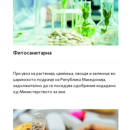
Фитосанитарна
При увоз на растенија, цвеќиња, овошје и зеленчук во
царинското подрачје на Република Македонија,
задолжително да се поседува одобрение издадено
од Министерството за зем