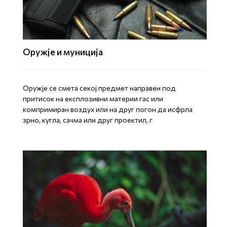
Оружје и муниција
Оружје се смета секој предмет направен под
притисок на експлозивни материи гас или
компримиран воздух или на друг погон да исфрла
зрно, кугла, сачма или друг проектил, г