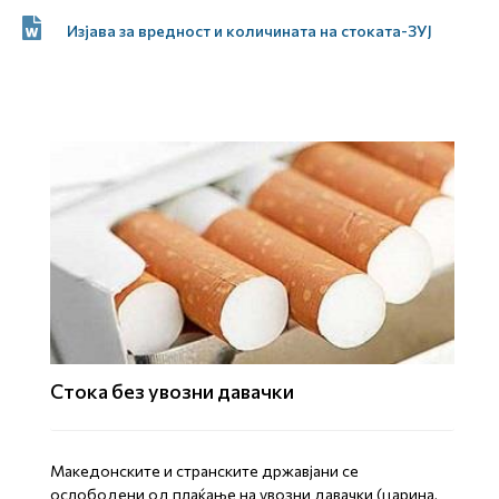
Изјава за вредност и количината на стоката-ЗУЈ
Стока без увозни давачки
Mакедонските и странските државјани се
ослободени од плаќање на увозни давачки (царина,