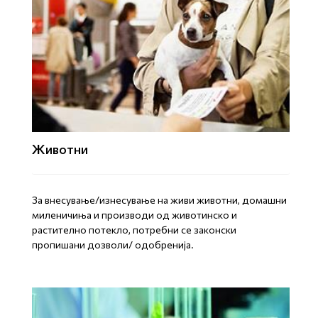
Животни
За внесување/изнесување на живи животни, домашни
миленичиња и производи од животинско и
растително потекло, потребни се законски
пропишани дозволи/ одобренија.