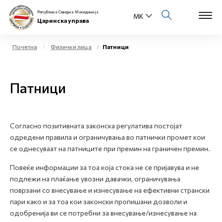
Република Северна Македонија
Царинска управа
Почетна
Физички лица
Патници
Open s
За нас
Патници
Open s
Физички лица
Open s
Бизнис заедница
Согласно позитивната законска регулатива постојат
одредени правила и ограничувања во патнички промет кои
Open s
Е-Царина
се однесуваат на патниците при премин на граничен премин.
Open s
Повеќе информации за тоа која стока не се пријавува и не
Медиа центар
подлежи на плаќање увозни давачки, ограничувања
поврзани со внесување и изнесување на ефективни странски
Контакт
пари како и за тоа кои законски пропишани дозволи и
одобренија ви се потребни за внесување/изнесување на
Е-Весник