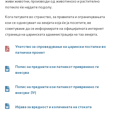
живи животни, производи од животинско и растително
потекло ќе најдете подолу.
Кога патувате во странство, за правилата и ограничувањата
кои се однесуваат на земјата која ќе ја посетите, ве
советуваме да се информирате на официјалната интернет
страница на царинската администрација на таа земјата.
Упатство за спроведување на царински постапки во
патнички промет
Попис на предмети кои патникот привремено ги
внесува
Попис на предмети кои патникот привремено ги
внесува-ЗУЈ
Изјава за вредност и количината на стоката