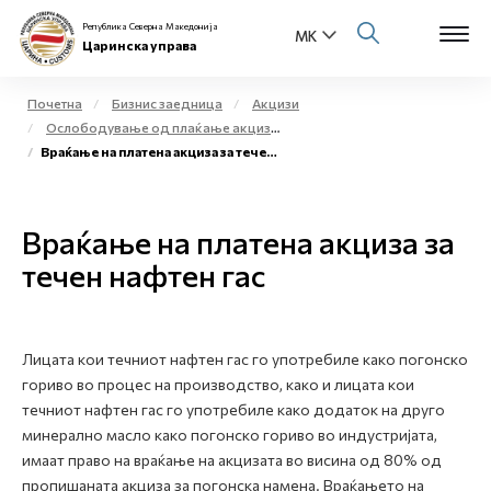
Република Северна Македонија
Царинска управа
Почетна
Бизнис заедница
Акцизи
Ослободување од плаќање акциза и повластено користење на акцизни добра
Open s
Враќање на платена акциза за течен нафтен гас
За нас
Open s
Физички лица
Враќање на платена акциза за
Open s
течен нафтен гас
Бизнис заедница
Open s
Е-Царина
Лицата кои течниот нафтен гас го употребиле како погонско
Open s
Медиа центар
гориво во процес на производство, како и лицата кои
течниот нафтен гас го употребиле како додаток на друго
Контакт
минерално масло како погонско гориво во индустријата,
имаат право на враќање на акцизата во висина од 80% од
пропишаната акциза за погонска намена. Враќањето на
Е-Весник