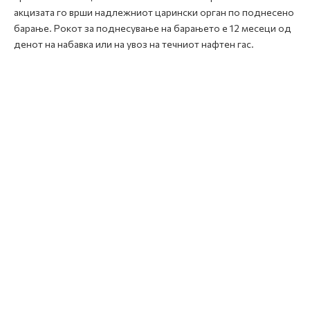
акцизата го врши надлежниот царински орган по поднесено
барање. Рокот за поднесување на барањето е 12 месеци од
денот на набавка или на увоз на течниот нафтен гас.