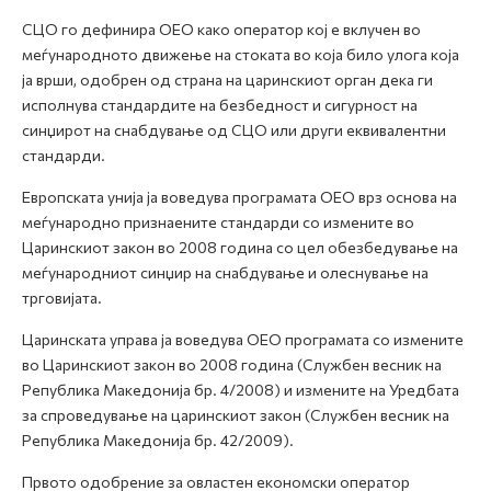
СЦО го дефинира ОЕО како оператор кој е вклучен во
меѓународното движење на стоката во која било улога која
ја врши, одобрен од страна на царинскиот орган дека ги
исполнува стандардите на безбедност и сигурност на
синџирот на снабдување од СЦО или други еквивалентни
стандарди.
Европската унија ја воведува програмата ОЕО врз основа на
меѓународно признаените стандарди со измените во
Царинскиот закон во 2008 година со цел обезбедување на
меѓународниот синџир на снабдување и олеснување на
трговијата.
Царинската управа ја воведува ОЕО програмата со измените
во Царинскиот закон во 2008 година (Службен весник на
Република Македонија бр. 4/2008) и измените на Уредбата
за спроведување на царинскиот закон (Службен весник на
Република Македонија бр. 42/2009).
Првото одобрение за овластен економски оператор