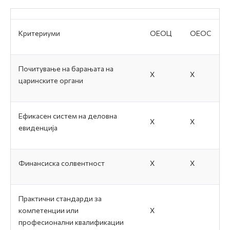
Критериуми
ОЕОЦ
ОЕОС
Почитување на барањата на
Х
Х
царинските органи
Ефикасен систем на деловна
Х
Х
евиденција
Финансиска солвентност
Х
Х
Практични стандарди за
компетенции или
Х
професионални квалификации