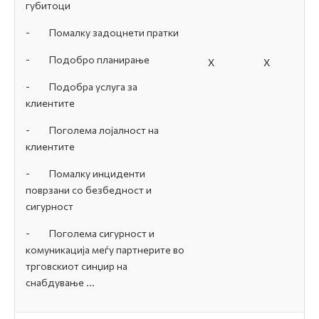
губитоци
-
Помалку задоцнети пратки
-
Подобро планирање
Х
Х
-
Подобра услуга за
клиентите
-
Поголема лојалност на
клиентите
-
Помалку инциденти
поврзани со безбедност и
сигурност
-
Поголема сигурност и
комуникација меѓу партнерите во
трговскиот синџир на
снабдување ...