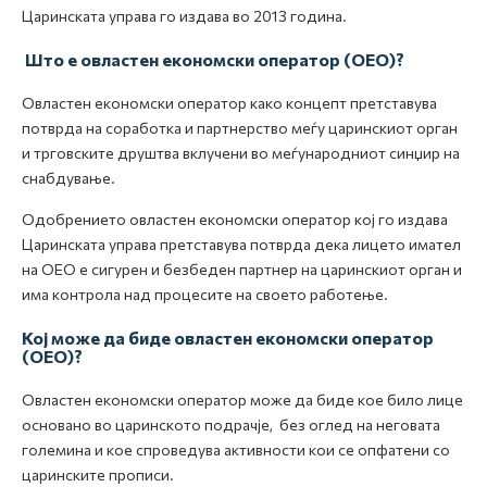
Царинската управа го издава во 2013 година.
Што е овластен економски оператор (ОЕО)?
Овластен економски оператор како концепт претставува
потврда на соработка и партнерство меѓу царинскиот орган
и трговските друштва вклучени во меѓународниот синџир на
снабдување.
Одобрението овластен економски оператор кој го издава
Царинската управа претставува потврда дека лицето имател
на ОЕО е сигурен и безбеден партнер на царинскиот орган и
има контрола над процесите на своето работење.
Кој може да биде овластен економски оператор
(ОЕО)?
Овластен економски оператор може да биде кое било лице
основано во царинското подрачје, без оглед на неговата
големина и кое спроведува активности кои се опфатени со
царинските прописи.