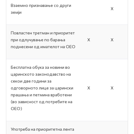
Взаемно признавање со други
Х
земји
Повластен третман и приоритет
при одлучување по барања
Х
Х
поднесени од имателот на ОЕО
Бесплатна обука за новини во
царинското законодавство на
секои две години за
одговорното лице за царински
Х
Х
прашања и петмина вработени
(во зависност од потребите на
ОЕО)
Употреба на приоритетна лента