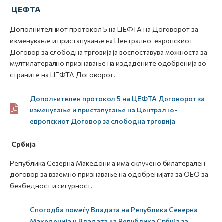
ЦЕФТА
Дополнителниот протокол 5 на ЦЕФТА на Договорот за
изменување и пристапување на Централно-европскиот
Договор за слободна трговија ја воспоставува можноста за
мултилатерално признавање на издадените одобренија во
страните на ЦЕФТА Договорот.
Дополнителен протокол 5 на ЦЕФТА Договорот за
изменување и пристапување на Централно-
европскиот Договор за слободна трговија
Србија
Република Северна Македонија има склучено билатерален
договор за взаемно признавање на одобренијата за ОЕО за
безбедност и сигурност.
Спогодба помеѓу Владата на Република Северна
Македонија и Владата на Република Србија за