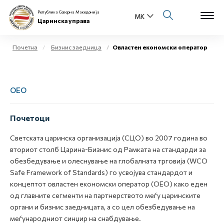
Република Северна Македонија
Царинска управа
Почетна
Бизнис заедница
Овластен економски оператор
Open s
За нас
ОЕО
Open s
Физички лица
Open s
Почетоци
Бизнис заедница
Светската царинска организација (СЦО) во 2007 година во
Open s
Е-Царина
вториот столб Царина-Бизнис од Рамката на стандарди за
обезбедување и олеснување на глобалната трговија (WCO
Open s
Safe Framework of Standards) го усвојува стандардот и
Медиа центар
концептот овластен економски оператор (ОЕО) како еден
од главните сегменти на партнерството меѓу царинските
Контакт
органи и бизнис заедницата, а со цел обезбедување на
меѓународниот синџир на снабдување.
Е-Весник