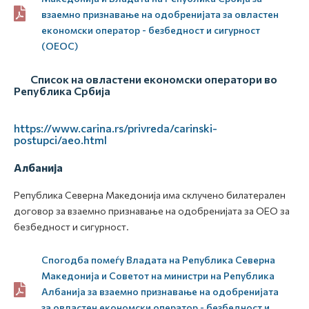
взаемно признавање на одобренијата за овластен
економски оператор - безбедност и сигурност
(ОЕОС)
Список на овластени економски оператори во
Република Србија
https://www.carina.rs/privreda/carinski-
postupci/aeo.html
Албанија
Република Северна Македонија има склучено билатерален
договор за взаемно признавање на одобренијата за ОЕО за
безбедност и сигурност.
Спогодба помеѓу Владата на Република Северна
Македонија и Советот на министри на Република
Албанија за взаемно признавање на одобренијата
за овластен економски оператор - безбедност и