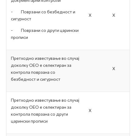
документарни контроли
-
Поврзани со безбедност и
Х
Х
сигурност
-
Поврзани со други царински
прописи
Претходно известување во случај
доколку ОЕО е селектиран за
Х
контрола поврзана со
безбедност и сигурност
Претходно известување во случај
доколку ОЕО е селектиран за
Х
контрола поврзана со други
царински прописи