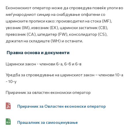
Економскиот оператор може да спроведува повеќе улоги во
меѓународниот синџир на снабдување опфатени со
царинските прописи како: производител на стока (MF),
увозник (IM), извозник (EX), царински застапник (СВ),
превозник (СА), шпедитер (FW), консолидатор (СЅ),
држател на складиште (WH) и останати.
Правна основа и документи
Царински закон - членови 6-а, 6-б и 6-в
Уредба за спроведување на царинскиот закон – членови 10-а
- 10-у
Прирачник за овластен економски оператор
Прирачник за Овластен економски оператор
Прашалник за самооценување