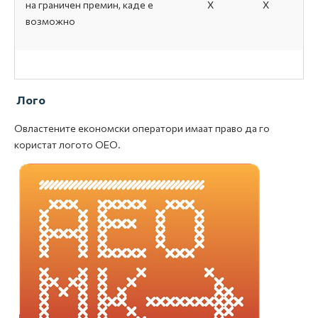
на граничен премин, каде е
Х
Х
возможно
Лого
Овластените економски оператори имаат право да го
користат логото ОЕО.