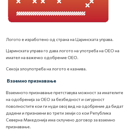
Логото е изработено од страна на Царинската управа.
Царинската управа го дава логото на употреба на ОЕО на
имател на важечко одобрение ОЕО.
Секоја злоупотреба на логото е казнива.
Взаемно признавање
Взаемното признавање претставува можност за имателите
на одобренија за ОЕО за безбедност и сигурност
поволностите кои ги нуди овој вид на одобрение да бидат
дадени и признаени во трети земји со кои Република
Северна Македонија има склучено договор за взаемно
признавање.