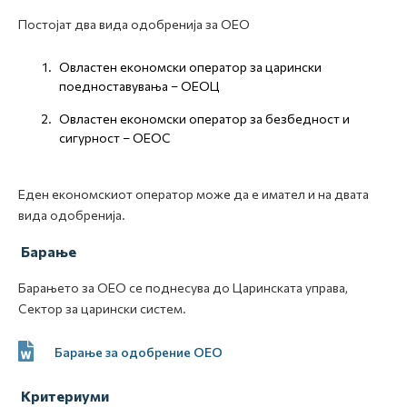
Постојат два вида одобренија за ОЕО
Овластен економски оператор за царински
поедноставувања – ОЕОЦ
Овластен економски оператор за безбедност и
сигурност – ОЕОС
Еден економскиот оператор може да е имател и на двата
вида одобренија.
Барање
Барањето за ОЕО се поднесува до Царинската управа,
Сектор за царински систем.
Барање за одобрение ОЕО
Критериуми