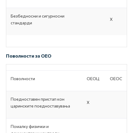
Безбедносни и сигурносни
Х
стандарди
Поволности за ОЕО
Поволности
ОЕОЦ
ОЕОС
Поедноставен пристап кон
Х
царинските поедноставувања
Помалку физички и