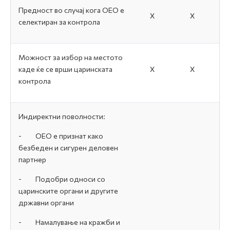
Предност во случај кога ОЕО е
Х
Х
селектиран за контрола
Можност за избор на местото
каде ќе се врши царинската
Х
Х
контрола
Индиректни поволности:
-
ОЕО е признат како
безбеден и сигурен деловен
партнер
-
Подобри односи со
царинските органи и другите
државни органи
-
Намалување на кражби и