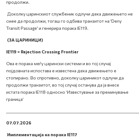
продолжи.
Доколку царинскиот службеник одлучи дека движењето не
смее да продолжи, тогаш го одбива транзитот на 'Deny
Transit Passage' и генерира порака IE119.
(ЗА ЦАРИНИЦИ)
IE119 = Rejection Crossing Frontier
Ова е порака меѓу царински системи и во тој случај
појдовната испостава е известена дека движењето е
стопирано. Во спротивно, доколку цариникот одлучи да
продолжи транзитот, во тој случај останува да ја внесе
истата порака IE118 односно ‘Известување за преминување
граница’
_______________________________________________________________________
07.07.2026
Имплементација на порака IE117