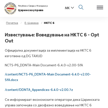
Република Северна Македонија
Царинска управа
Почетна
Е-Царина
НКТС 6
Open s
Известување: Воведување на НКТС 6 - Opt
За нас
Out
Open s
Физички лица
Официјална документација за имплементација на НКТС 6
Open s
изготвена од DG TAXUD
Бизнис заедница
NCTS-P6_DDNTA-Main Document-6.4.0-v2.00-SfA
Open s
Е-Царина
/content/NCTS-P6_DDNTA-Main Document-6.4.0-v2.00-
SfA.docx
Open s
Медиа центар
/content/DDNTA_Appendices-6.4.0-v2.00.7z
Контакт
Се информираат економските оператори дека Царинската
управа започнува со двофазно воведување на НКТС 6
Е-Весник