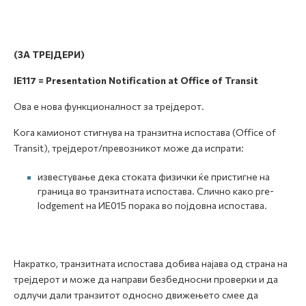
(ЗА ТРЕЈДЕРИ)
IE117 = Presentation Notification at Office of Transit
Ова е нова функционалност за трејдерот.
Кога камионот стигнува на транзитна испостава (Office of
Transit), трејдерот/превозникот може да испрати:
известување дека стоката физички ќе пристигне на
граница во транзитната испостава. Слично како pre-
lodgement на ИЕ015 порака во појдовна испостава.
Накратко, транзитната испостава добива најава од страна на
трејдерот и може да направи безбедносни проверки и да
одлучи дали транзитот односно движењето смее да