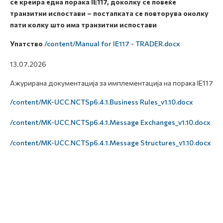
се креира една порака IE117, доколку се повеќе
транзитни испостави – постапката се повторува онолку
пати колку што има транзитни испостави
Упатство
/content/Manual for IE117 - TRADER.docx
13.07.2026
Ажурирана документација за имплементација на порака IE117
/content/MK-UCC.NCTSp6.4.1.Business Rules_v1.10.docx
/content/MK-UCC.NCTSp6.4.1.Message Exchanges_v1.10.docx
/content/MK-UCC.NCTSp6.4.1.Message Structures_v1.10.docx