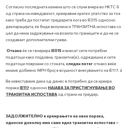
Согласно последната измена што се случи вчера во НКТС 6
од страна на изведувачот, креиравме кратко упатство за тоа
како треба да постапат трејдерите кога во IE015 односно
декларацијата, ќе биде вклучена и ТРАНЗИТНА испостава со
цел да нема задржување на возила по границите и да не се
создаваат дополнителни гужви.
Откако
ќе се генерира
IE015
и внесат сите потребни
податоци како појдовна, транзитна(и), одредишна и сите
податоци поврзани со стоката,
следен потег
откако веќе
имаме добиено МРН број е всушност внесувањето на IE117. à
Ве известуваме дека од денес е потребно да се креира
порака
IE117
односно
НАЈАВА ЗА ПРИСТИГНУВАЊЕ ВО
ТРАНЗИТНА ИСПОСТАВА
од страна на трејдер.
ЗАДОЛЖИТЕЛНО е креирањето на оваа порака,
односно доколку има само една транзитна испостава –