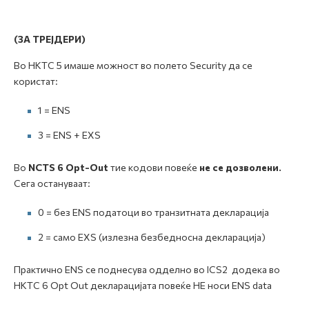
(ЗА ТРЕЈДЕРИ)
Во НКТС 5 имаше можност во полето Security да се
користат:
1 = ENS
3 = ENS + EXS
Во
NCTS 6 Opt-Out
тие кодови повеќе
не се дозволени.
Сега остануваат:
0 = без ENS податоци во транзитната декларација
2 = само EXS (излезна безбедносна декларација)
Практично ENS се поднесува одделно во ICS2 додека во
НКТС 6 Opt Out декларацијата повеќе НЕ носи ENS data