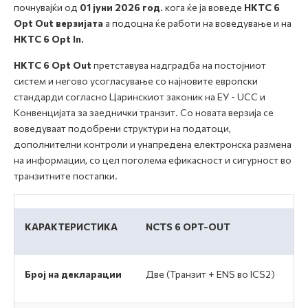
почнувајќи од
01 јуни 2026
год
. кога ќе ја воведе
НКТС 6
Opt Out
верзијата
а подоцна ќе работи на воведување и на
НКТС 6 Opt In.
НКТС 6
Opt Out
претставува надградба на постојниот
систем и негово усогласување со најновите европски
стандарди согласно Царинскиот законик на ЕУ - UCC и
Конвенцијата за заеднички транзит. Со новата верзија се
воведуваат подобрени структури на податоци,
дополнителни контроли и унапредена електронска размена
на информации, со цел поголема ефикасност и сигурност во
транзитните постапки.
КАРАКТЕРИСТИКА
NCTS 6 OPT-OUT
Број на декларации
Две (Транзит + ENS во ICS2)