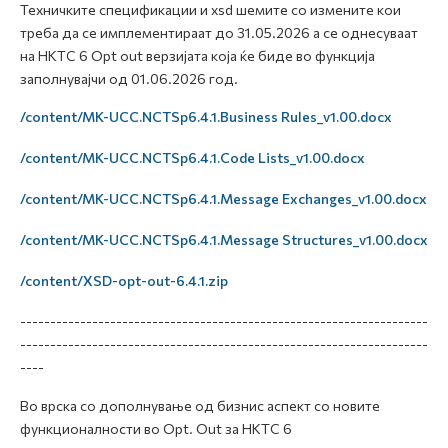
Техничките спецификации и xsd шемите со измените кои
треба да се имплементираат до 31.05.2026 а се однесуваат
на НКТС 6 Opt out верзијатa која ќе биде во функција
заполнувајчи од 01.06.2026 год.
/content/MK-UCC.NCTSp6.4.1.Business Rules_v1.00.docx
/content/MK-UCC.NCTSp6.4.1.Code Lists_v1.00.docx
/content/MK-UCC.NCTSp6.4.1.Message Exchanges_v1.00.docx
/content/MK-UCC.NCTSp6.4.1.Message Structures_v1.00.docx
/content/XSD-opt-out-6.4.1.zip
--------------------------------------------------------------------
--------------------------------------------------------------------
----
Во врска со дополнување од бизнис аспект со новите
функционалности во Opt. Out за НКТС 6