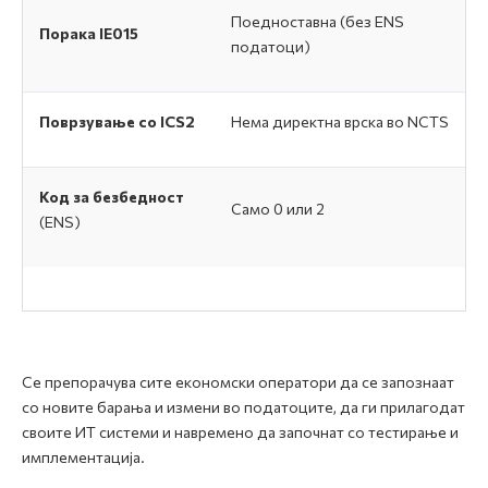
Поедноставна (без ENS
Порака IE015
податоци)
Поврзување со ICS2
Нема директна врска во NCTS
Код за безбедност
Само 0 или 2
(ENS)
Се препорачува сите економски оператори да се запознаат
со новите барања и измени во податоците, да ги прилагодат
своите ИТ системи и навремено да започнат со тестирање и
имплементација.