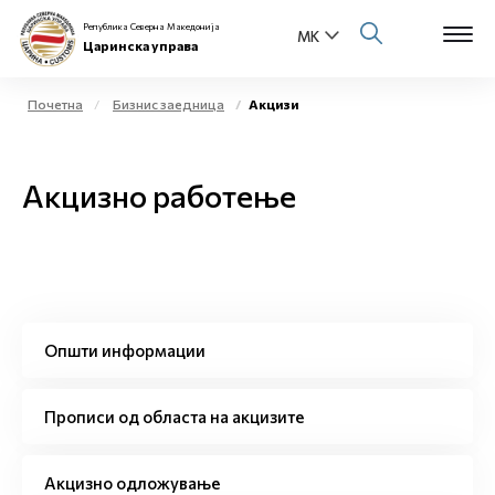
Република Северна Македонија
Царинска управа
Почетна
Бизнис заедница
Акцизи
Open s
За нас
Акцизно работење
Open s
Физички лица
Open s
Бизнис заедница
Open s
Е-Царина
Општи информации
Open s
Медиа центар
Прописи од областа на акцизите
Контакт
Акцизно одложување
Е-Весник