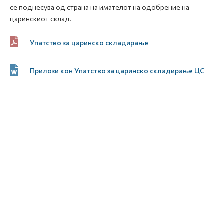
се поднесува од страна на имателот на одобрение на
царинскиот склад.
Упатство за царинско складирање
Прилози кон Упатство за царинско складирање ЦС