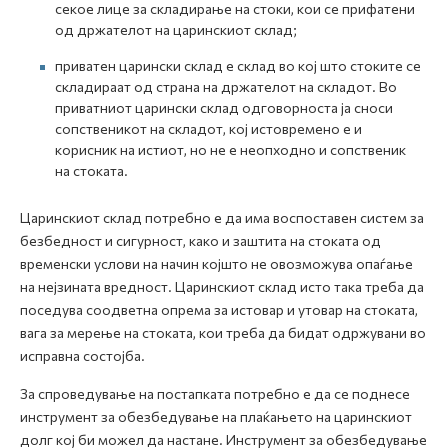
секое лице за складирање на стоки, кои се прифатени
од држателот на царинскиот склад;
приватен царински склад е склад во кој што стоките се
складираат од страна на држателот на складот. Во
приватниот царински склад одговорноста ја сноси
сопственикот на складот, кој истовремено е и
корисник на истиот, но не е неопходно и сопственик
на стоката.
Царинскиот склад потребно е да има воспоставен систем за
безбедност и сигурност, како и заштита на стоката од
временски услови на начин којшто не овозможува опаѓање
на нејзината вредност. Царинскиот склад исто така треба да
поседува соодветна опрема за истовар и утовар на стоката,
вага за мерење на стоката, кои треба да бидат одржувани во
исправна состојба.
За спроведување на постапката потребно е да се поднесе
инструмент за обезбедување на плаќањето на царинскиот
долг кој би можел да настане. Инструмент за обезбедување