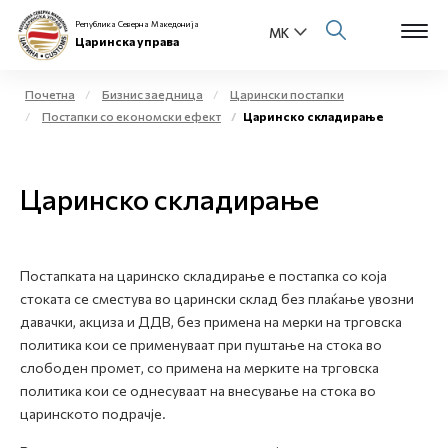
Република Северна Македонија
Царинска управа
Почетна
Бизнис заедница
Царински постапки
Постапки со економски ефект
Царинско складирање
Open s
За нас
Open s
Царинско складирање
Физички лица
Open s
Бизнис заедница
Постапката на царинско складирање е постапка со која
Open s
Е-Царина
стоката се сместува во царински склад без плаќање увозни
давачки, акциза и ДДВ, без примена на мерки на трговска
Open s
политика кои се применуваат при пуштање на стока во
Медиа центар
слободен промет, со примена на мерките на трговска
политика кои се однесуваат на внесување на стока во
Контакт
царинското подрачје.
Е-Весник