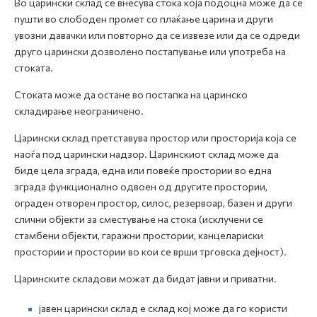
Во царински склад се внесува стока која подоцна може да се
пушти во слободен промет со плаќање царина и други
увозни давачки или повторно да се извезе или да се одреди
друго царински дозволено постапување или употреба на
стоката.
Стоката може да остане во постапка на царинско
складирање неограничено.
Царински склад претставува простор или просторија која се
наоѓа под царински надзор. Царинскиот склад може да
биде цела зграда, една или повеќе простории во една
зграда функционално одвоен од другите простории,
ограден отворен простор, силос, резервоар, базен и други
слични објекти за сместување на стока (исклучени се
стамбени објекти, гаражни простории, канцелариски
простории и простории во кои се врши трговска дејност).
Царинските складови можат да бидат јавни и приватни.
јавен царински склад е склад кој може да го користи