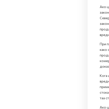
Ако ц
закон
Север
закон
прода
вредн
При п
како 
прода
комер
доказ
Кога 
вредн
приме
стока
таа с
Ако ц