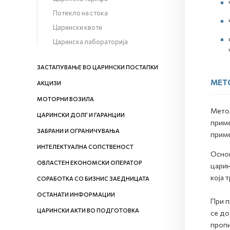
Потекло на стока
Царински квоти
Царинска лабораторија
ЗАСТАПУВАЊЕ ВО ЦАРИНСКИ ПОСТАПКИ
МЕТ
АКЦИЗИ
МОТОРНИ ВОЗИЛА
Метод
ЦАРИНСКИ ДОЛГ И ГАРАНЦИИ
приме
ЗАБРАНИ И ОГРАНИЧУВАЊА
приме
ИНТЕЛЕКТУАЛНА СОПСТВЕНОСТ
Основ
ОВЛАСТЕН ЕКОНОМСКИ ОПЕРАТОР
царин
која 
СОРАБОТКА СО БИЗНИС ЗАЕДНИЦАТА
ОСТАНАТИ ИНФОРМАЦИИ
При п
ЦАРИНСКИ АКТИ ВО ПОДГОТОВКА
се до
пропи