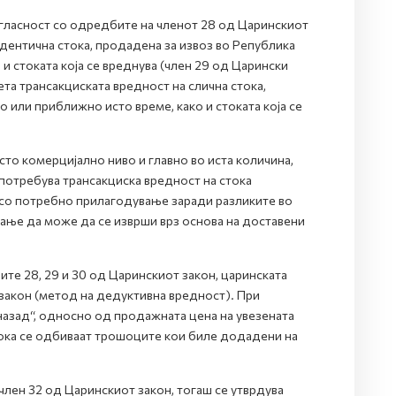
огласност со одредбите на членот 28 од Царинскиот
идентична стока, продадена за извоз во Република
и стоката која се вреднува (член 29 од Царински
ета трансакциската вредност на слична стока,
 или приближно исто време, како и стоката која се
исто комерцијално ниво и главно во иста количина,
 употребува трансакциска вредност на стока
 со потребно прилагодување заради разликите во
вање да може да се изврши врз основа на доставени
ите 28, 29 и 30 од Царинскиот закон, царинската
 закон (метод на дедуктивна вредност). При
назад“, односно од продажната цена на увезената
стока се одбиваат трошоците кои биле додадени на
лен 32 од Царинскиот закон, тогаш се утврдува