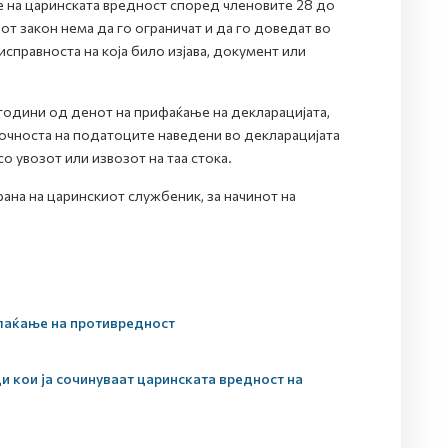
е на царинската вредност според членовите 28 до
т закон нема да го ограничат и да го доведат во
справноста на која било изјава, документ или
 години од денот на прифаќање на декларацијата,
очноста на податоците наведени во декларацијата
 увозот или извозот на таа стока.
ана на царинскиот службеник, за начинот на
плаќање на противредност
 кои ја сочинуваат царинската вредност на