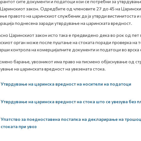
рантот сите документи и податоци кои се потребни за утврдувањ
 Царинскиот закон. Одредбите од членовите 27 до 45 на Царинскио
ње правото на царинскиот службеник да ја утврди вистинитоста и и
рација поднесена заради утврдување на царинската вредност.
сно Царинскиот закон исто така е предвидено дека во рок од пет
скиот орган може после пуштање на стоката поради проверка на т
врши контрола на комерцијалните документи и податоци во врска со
смено барање, увозникот има право на писмено објаснување од стр
ување на царинската вредност на увезената стока.
Утврдување на царинска вредност на носители на податоци
Утврдување на царинска вредност на стока што се увезува без 
Упатство за поедноставена постапка на декларирање на трошоци
стоката при увоз