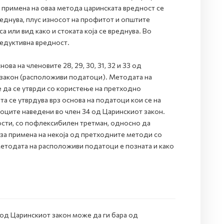
 примена на оваа метода царинската вредност се
реднува, плус износот на профитот и општите
 или вид како и стоката која се вреднува. Во
едуктивна вредност.
ва на членовите 28, 29, 30, 31, 32 и 33 од
т закон (расположиви податоци). Методата на
 да се утврди со користење на претходно
а се утврдува врз основа на податоци кои се на
чоците наведени во член 34 од Царинскиот закон.
ости, со пофлексибилен третман, односно да
за примена на некоја од претходните методи со
методата на расположиви податоци е позната и како
 од Царинскиот закон може да ги бара од