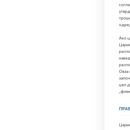
согла
утврд
трошо
одред
Ако ц
Царин
paспo
навед
распо
Оваа 
започ
цел д
„флек
ПРАВ
Царин