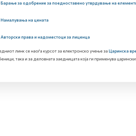
Барање за одобрение за поедноставено утврдување на елемент
Намалувања на цената
Авторски права и надоместоци за лиценца
едниот линк се наоѓа курсот за електронско учење за
Царинска вре
еници, така и за деловната заедницата која ги применува царински