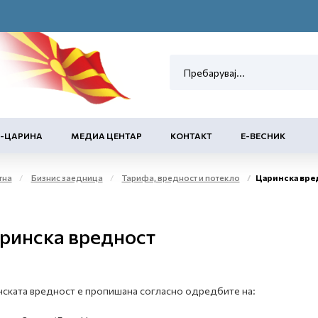
Е-ЦАРИНА
МЕДИА ЦЕНТАР
КОНТАКТ
Е-ВЕСНИК
тна
Бизнис заедница
Тарифа, вредност и потекло
Царинска вре
ринска вредност
ската вредност е пропишана согласно одредбите на: