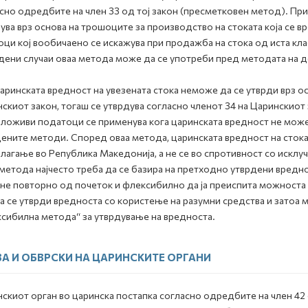
сно одредбите на член 33 од тој закон (пресметковен метод). При
ува врз основа на трошоците за производство на стоката која се в
ци кој вообичаено се искажува при продажба на стока од иста класа
ени случаи оваа метода може да се употреби пред методата на д
аринската вредност на увезената стока неможе да се утврди врз осно
скиот закон, тогаш се утврдува согласно членот 34 на Царинскио
лoживи пoдaтoци се применува кога царинската вредност не може
ените методи. Според оваа метода, царинската вредност на стокат
лагање во Република Македонија, а не се во спротивност со исклу
метода најчесто треба да се базира на претходно утврдени вредн
не повторно од почеток и флексибилно да ја преиспита можноста 
а се утврди вредноста со користење на разумни средства и затоа 
сибилна метода“ за утврдување на вредноста.
А И ОБВРСКИ НА ЦАРИНСКИТЕ ОРГАНИ
скиот орган во царинска постапка согласно одредбите на член 42