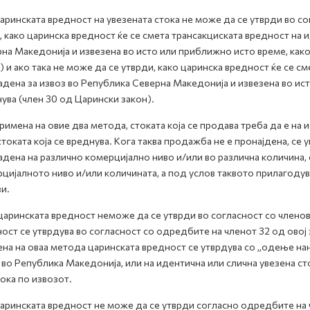
аринската вредност на увезената стока не може да се утврди во с
, како царинска вредност ќе се смета трансакциската вредност на 
на Македонија и извезена во исто или приближно исто време, како 
) и ако така не може да се утврди, како царинска вредност ќе се см
дена за извоз во Република Северна Македонија и извезена во исто
ува (член 30 од Царински закон).
римена на овие два метода, стоката која се продава треба да е на 
стоката која се вреднува. Кога таква продажба не е пронајдена, се
дена на различно комерцијално ниво и/или во различна количина,
цијалното ниво и/или количината, а под услов таквото прилагоду
и.
царинската вредност неможе да се утврди во согласност со членов
ост се утврдува во согласност со одредбите на членот 32 од овој
на на оваа метода царинската вредност се утврдува со „одење на
 во Република Македонија, или на идентична или слична увезена 
тока по извозот.
аринската вредност не може да се утврди согласно одредбите на ч