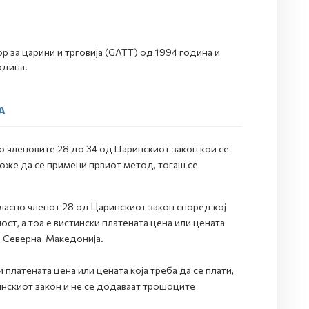
 за царини и трговија (GATT) од 1994 година и
одина.
А
 членовите 28 до 34 од Царинскиот закон кои се
оже да се примени првиот метод, тогаш се
ласно членот 28 од Царинскиот закон според кој
ст, а тоа е вистински платената цена или цената
ка Северна Македонија.
 платената цена или цената која треба да се плати,
нскиот закон и не се додаваат трошоците