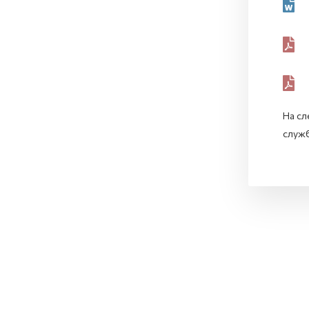
На сл
служб