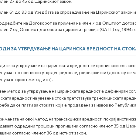
член 27 до 45 од Царинскиот закон,
член 61 до 93 од Уредбата за спроведување на Царинскиот закон и
одредбите на Договорот за примена на член 7 од Општиот договор
член 7 од Општиот договор за царини и трговија (GATT) од 1994 г
ОДИ ЗА УТВРДУВАЊЕ НА ЦАРИНСКА ВРЕДНОСТ НА СТОК
ите за утврдување на царинската вредност се пропишани согласно
нуваат по прецизно утврден редослед хиреархиски (доколку не м
нува вториот метод итн).
ен метод за утврдување на царинската вредност е дефиниран сог
ската вредност на увезена стока претставува трансакциската вредно
треба да се плати за стоката која е продадена за извоз во Републи
римената на овој метод на трансакциска вредност, покрај вистински
даваат одредени трошоци пропишани согласно членот 35 од Цари
шани согласно членот 36 од истиот закон.