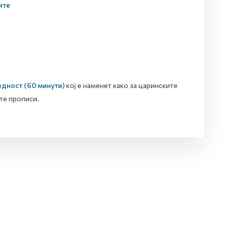
ите
дност (60 минути)
кој е наменет како за царинските
те прописи.