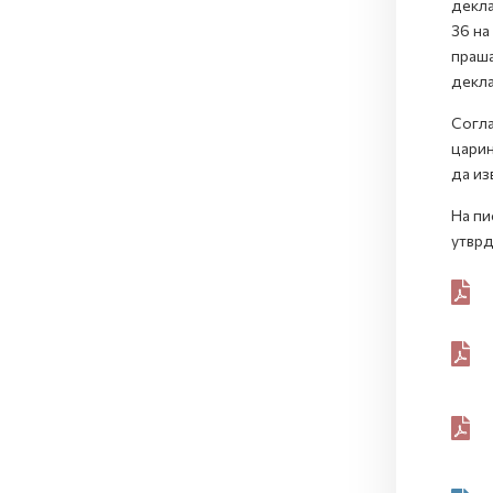
декла
36 на
праша
декла
Согла
царин
да из
На пи
утврд