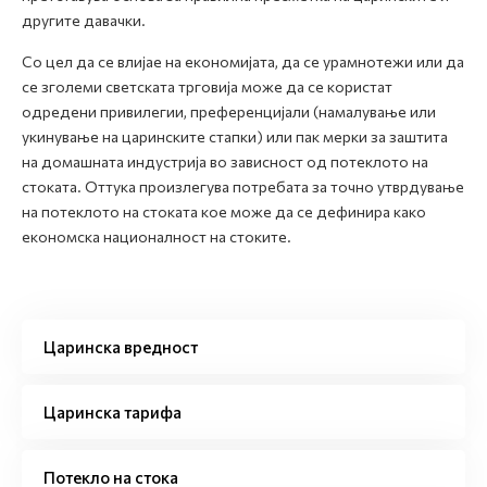
другите давачки.
Со цел да се влијае на економијата, да се урамнотежи или да
се зголеми светската трговија може да се користат
одредени привилегии, преференцијали (намалување или
укинување на царинските стапки) или пак мерки за заштита
на домашната индустрија во зависност од потеклото на
стоката. Оттука произлегува потребата за точно утврдување
на потеклото на стоката кое може да се дефинира како
економска националност на стоките.
Царинска вредност
Царинска тарифа
Потекло на стока