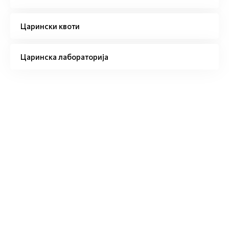
Царински квоти
Царинска лабораторија