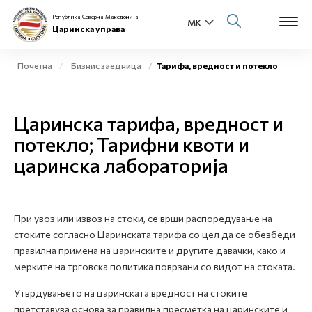
Република Северна Македонија
Царинска управа
Почетна
Бизнис заедница
Тарифа, вредност и потекло
Open s
За нас
Царинска тарифа, вредност и
Open s
Физички лица
потекло; Тарифни квоти и
царинска лабораторија
Open s
Бизнис заедница
Open s
Е-Царина
При увоз или извоз на стоки, се врши распоредување на
Open s
стоките согласно Царинската тарифа со цел да се обезбеди
Медиа центар
правилна примена на царинските и другите давачки, како и
мерките на трговска политика поврзани со видот на стоката.
Контакт
Утврдувањето на царинската вредност на стоките
претставува основа за правилна пресметка на царинските и
Е-Весник