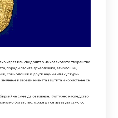
како израз или сведоштво на човековото творештво
ата, поради своите археолошки, етнолошки,
чки, социолошки и други научни или културни
о значење и заради нивната заштита и користење се
бирки) не смее да се извезе. Културно наследство
ионално богатство, може да се извезува само со