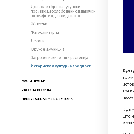
Дозволен број на тутунски
производи ослободени од давачки
во земјите од соседството
Животни
Фитосанитарна
Лекови
Оружје и муниција
Загрозени животни и растенија
Историска и културна вредност
Култ
во ми
МАЛИ ПРАТКИ
истор
УВОЗ НА ВОЗИЛА
вредн
наоѓа
ПРИВРЕМЕН УВОЗ НА ВОЗИЛА
Култу
што н
дозво