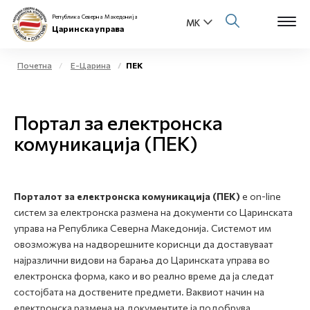
Република Северна Македонија
Царинска управа
Почетна
Е-Царина
ПЕК
Open s
За нас
Портал за електронска
Open s
Физички лица
комуникација (ПЕК)
Open s
Бизнис заедница
Open s
Порталот за електронска комуникација (ПЕК)
е on-line
Е-Царина
систем за електронска размена на документи со Царинската
управа на Република Северна Македонија. Системот им
Open s
Медиа центар
овозможува на надворешните кориснци да доставуваат
најразлични видови на барања до Царинската управа во
Контакт
електронска форма, како и во реално време да ја следат
состојбата на доствените предмети. Ваквиот начин на
електронска размена на документите ја подобрува
Е-Весник