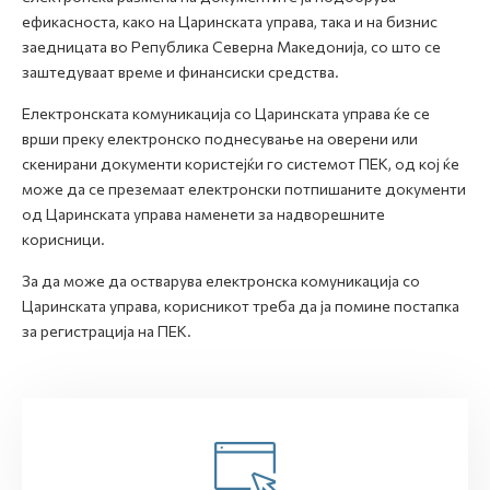
ефикасноста, како на Царинската управа, така и на бизнис
заедницата во Република Северна Македонија, со што се
заштедуваат време и финансиски средства.
Електронската комуникација со Царинската управа ќе се
врши преку електронско поднесување на оверени или
скенирани документи користејќи го системот ПЕК, од кој ќе
може да се преземаат електронски потпишаните документи
од Царинската управа наменети за надворешните
корисници.
За да може да остварува електронска комуникација со
Царинската управа, корисникот треба да ја помине постапка
за регистрација на ПЕК.