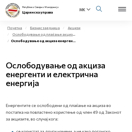
Република Северна Македонија
Царинска управа
Почетна
Бизнис заедница
Акцизи
Ослободување од плаќање акциза и повластено користење на акцизни добра
Open s
Ослободување од акциза енергенти и електрична енергија
За нас
Open s
Физички лица
Ослободување од акциза
Open s
енергенти и електрична
Бизнис заедница
енергија
Open s
Е-Царина
Open s
Медиа центар
Енергентите се ослободени од плаќање на акциза во
постапка на повластено користење од член 49 од Законот
Контакт
за акцизите, во случај кога:
Е-Весник
се користат за други намени, а не како погонско