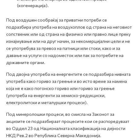
(когенерација).
Под воздушен сообраќај за приватни потреби се
подразбира употреба на воздухоплов од страна на неговиот
сопственик или од страна на физичко или правно лице преку
изнајмување или на друг начин, за некомерцијални цели и не
се употребува за превоз на патници или стоки, како и за
давање на услуги со надоместок или пак за потребите на
државните органи.
Под двојна употреба на енергентите се подразбира нивната
употреба како гориво за греење и во исто време за намена
која не е како погонско гориво или гориво за греење
(употреба на енергенти за хемиско-редукциски,
електролитски и металуршки процеси).
Под минеролошки процеси, во смисла на Законот за
акцизите се подразбираат процесите кои се распоредуваат
во Оддел 23 од Националната класификација на дејности
НКД Рев.2 во Република Северна Македонија.