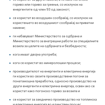
гориво или гориво за греење, со исклучок на
енергентите од член 93 од законот;
се користат во воздушен сообраќај, со исклучок на
користењето во воздушниот сообраќај за приватни
намени;
ги набавуваат Министерството за одбрана и
Министерството за внатрешни работи за специјалните
возила за целите на одбраната и безбедноста;
кога имаат двојна употреба;
кога се користат во минеролошки процеси;
производителот на енергенти и електрична енергија
ги користи во своите производствени погони за
понатамошна преработка, односно производство на
други енергенти и електрична енергија, освен ако се
користат како погонско гориво за возила и
се користат за заедничко производство на топлинска
и електрична енергија во единствен процес