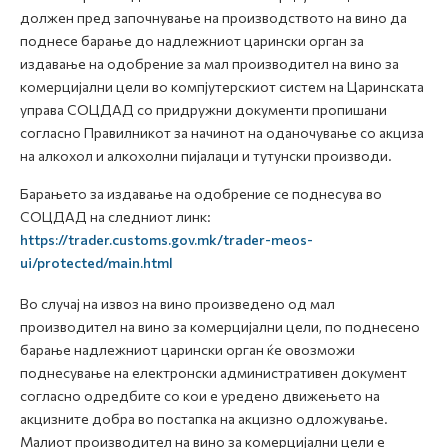
должен пред започнување на производството на вино да
поднесе барање до надлежниот царински орган за
издавање на одобрение за мал производител на вино за
комерцијални цели во компјутерскиот систем на Царинската
управа СОЦДАД со придружни документи пропишани
согласно Правилникот за начинот на оданочување со акциза
на алкохол и алкохолни пијалаци и тутунски производи.
Барањето за издавање на одобрение се поднесува во
СОЦДАД на следниот линк:
https://trader.customs.gov.mk/trader-meos-
ui/protected/main.html
Во случај на извоз на вино произведено од мал
производител на вино за комерцијални цели, по поднесено
барање надлежниот царински орган ќе овозможи
поднесување на електронски административен документ
согласно одредбите со кои е уредено движењето на
акцизните добра во постапка на акцизно одложување.
Малиот производител на вино за комерцијални цели е