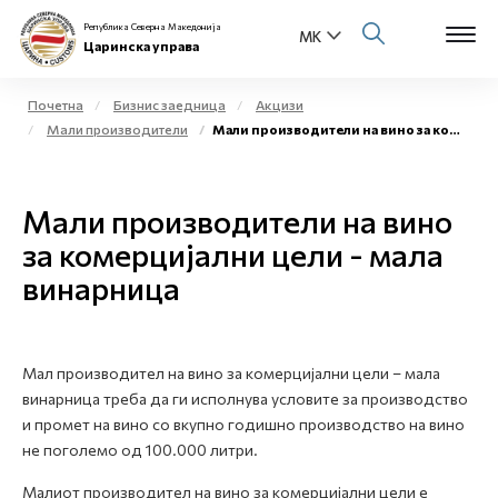
Република Северна Македонија
Царинска управа
Почетна
Бизнис заедница
Акцизи
Мали производители
Мали производители на вино за комерцијални цели - мала винарница
Open s
За нас
Open s
Мали производители на вино
Физички лица
за комерцијални цели - мала
Open s
Бизнис заедница
винарница
Open s
Е-Царина
Open s
Мал производител на вино за комерцијални цели – мала
Медиа центар
винарница треба да ги исполнува условите за производство
и промет на вино со вкупно годишно производство на вино
Контакт
не поголемо од 100.000 литри.
Малиот производител на вино за комерцијални цели е
Е-Весник