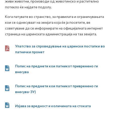
живи животни, производи од животинско и растително
потекло ќе најдете подолу.
Кога патувате во странство, за правилата и ограничувањата
кои се однесуваат на земјата која ќе ја посетите, ве
советуваме да се информирате на официјалната интернет
страница на царинската администрација на таа земјата.
Упатство за спроведување на царински постапки во
патнички промет
Попис на предмети кои патникот привремено ги
внесува
Попис на предмети кои патникот привремено ги
внесува-ЗУЈ
Изјава за вредност и количината на стоката