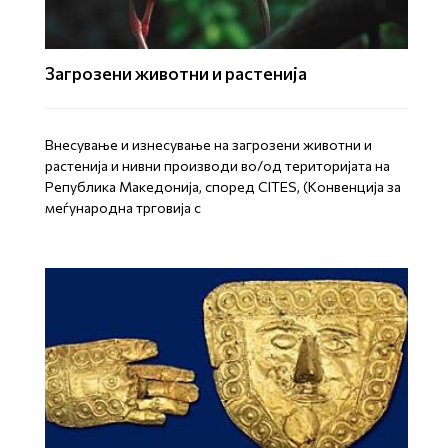
Загрозени животни и растенија
Внесување и изнесување на загрозени животни и
растенија и нивни производи во/од територијата на
Република Mакедонија, според CITES, (Конвенција за
меѓународна трговија с