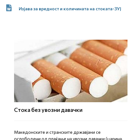
Изјава за вредност и количината на стоката-ЗУЈ
Стока без увозни давачки
Mакедонските и странските државјани се
ослободени од плаќање на увозни давачки (царина,