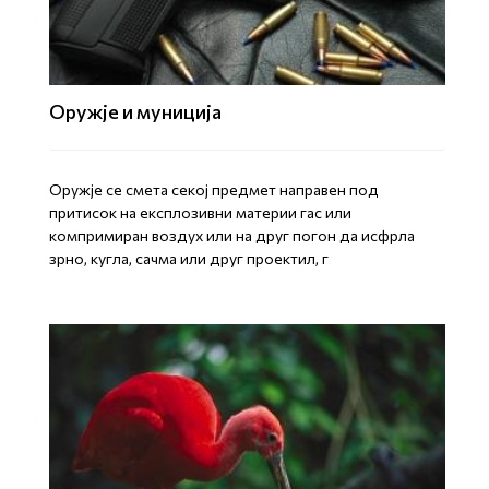
Оружје и муниција
Оружје се смета секој предмет направен под
притисок на експлозивни материи гас или
компримиран воздух или на друг погон да исфрла
зрно, кугла, сачма или друг проектил, г