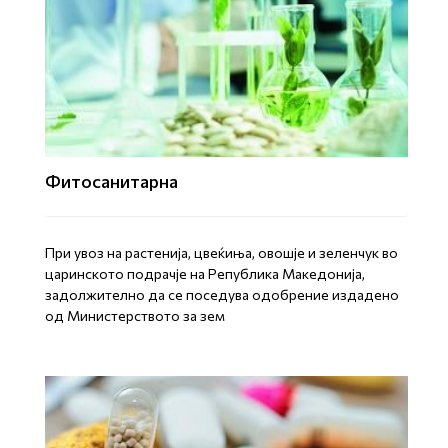
Фитосанитарна
При увоз на растенија, цвеќиња, овошје и зеленчук во
царинското подрачје на Република Македонија,
задолжително да се поседува одобрение издадено
од Министерството за зем