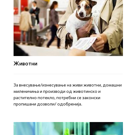
Животни
За внесување/изнесување на живи животни, домашни
миленичиња и производи од животинско и
растително потекло, потребни се законски
пропишани дозволи/ одобренија.