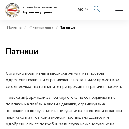
Република Северна Македонија
Царинска управа
Почетна
Физички лица
Патници
Open s
За нас
Патници
Open s
Физички лица
Open s
Бизнис заедница
Согласно позитивната законска регулатива постојат
одредени правила и ограничувања во патнички промет кои
Open s
Е-Царина
се однесуваат на патниците при премин на граничен премин.
Open s
Повеќе информации за тоа која стока не се пријавува и не
Медиа центар
подлежи на плаќање увозни давачки, ограничувања
поврзани со внесување и изнесување на ефективни странски
Контакт
пари како и за тоа кои законски пропишани дозволи и
одобренија ви се потребни за внесување/изнесување на
Е-Весник