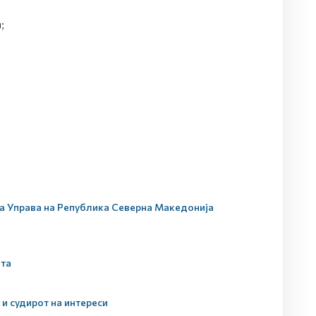
;
ата Управа на Република Северна Македонија
ата
 и судирот на интереси