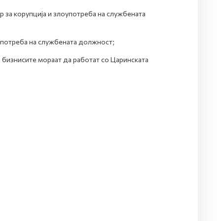
р за корупција и злоупотреба на службената
оупотреба на службената должност;
 бизнисите мораат да работат со Царинската