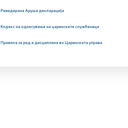
Ревидирана Аруша декларација
Кодекс на однесување на царинските службеници
Правила за ред и дисциплина во Царинската управа