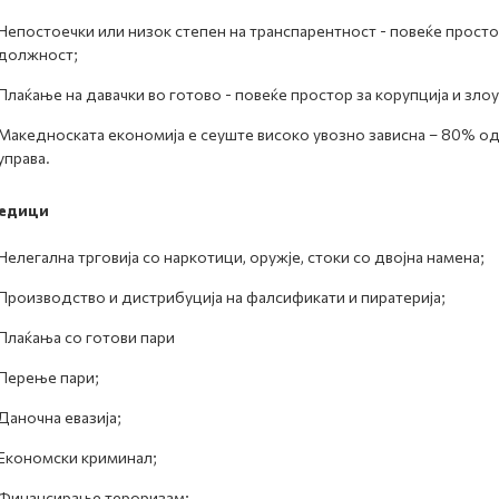
Непостоечки или низок степен на транспарентност - повеќе просто
должност;
Плаќање на давачки во готово - повеќе простор за корупција и зл
Македноската економија е сеуште високо увозно зависна – 80% од
управа.
едици
Нелегална трговија со наркотици, оружје, стоки со двојна намена;
Производство и дистрибуција на фалсификати и пиратерија;
Плаќања со готови пари
Перење пари;
Даночна евазија;
Економски криминал;
Финансирање тероризам;