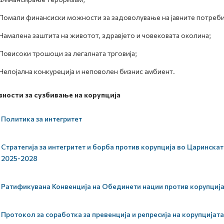
Помали финансиски можности за задоволување на јавните потреби
Намалена заштита на животот, здравјето и човековата околина;
Повисоки трошоци за легалната трговија;
Нелојална конкуреција и неповолен бизнис амбиент.
вности за сузбивање на корупција
Политика за интегритет
Стратегија за интегритет и борба против корупција во Царинск
2025-2028
Ратификувана Конвенција на Обединети нации против корупциј
Протокол за соработка за превенција и репресија на корупцијата