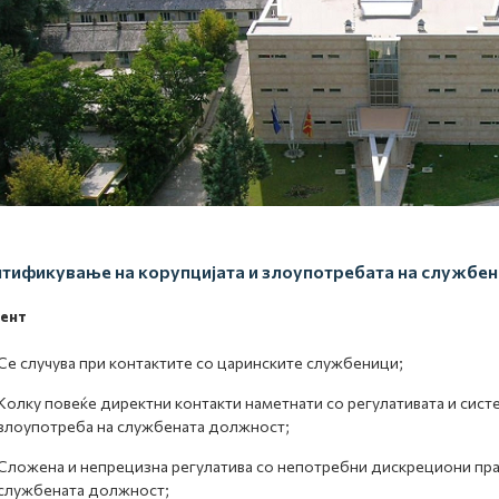
тификување на корупцијата и злоупотребата на службе
ент
Се случува при контактите со царинските службеници;
Колку повеќе директни контакти наметнати со регулативата и сист
злоупотреба на службената должност;
Сложена и непрецизна регулатива со непотребни дискрециони прав
службената должност;