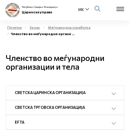
Република Северна Македонија
Царинска управа
Почетна
За нас
Меѓународна соработка
Членство во меѓународни органи и тела
Open s
За нас
Open s
Членство во меѓународни
Физички лица
организации и тела
Open s
Бизнис заедница
Open s
Е-Царина
СВЕТСКА ЦАРИНСКА ОРГАНИЗАЦИЈА
Open s
Медиа центар
СВЕТСКА ТРГОВСКА ОРГАНИЗАЦИЈА
Контакт
EFTA
Е-Весник