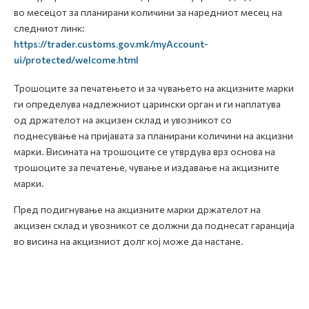
во месецот за планирани количини за наредниот месец на
следниот линк:
https://trader.customs.gov.mk/myAccount-
ui/protected/welcome.html
Трошоците за печатењето и за чувањето на акцизните марки
ги определува надлежниот царински орган и ги наплатува
од држателот на акцизен склад и увозникот со
поднесување на пријавата за планирани количини на акцизни
марки. Висината на трошоците се утврдува врз основа на
трошоците за печатење, чување и издавање на акцизните
марки.
Пред подигнување на акцизните марки држателот на
акцизен склад и увозникот се должни да поднесат гаранција
во висина на акцизниот долг кој може да настане.