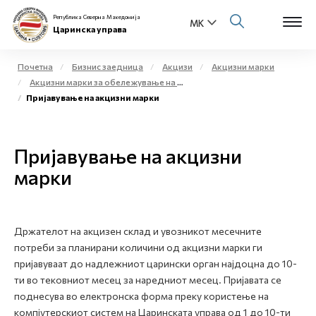
Република Северна Македонија
Царинска управа
Почетна
Бизнис заедница
Акцизи
Акцизни марки
Акцизни марки за обележување на жестоки алкохолни производи и меѓупроизводи
Open s
Пријавување на акцизни марки
За нас
Open s
Физички лица
Пријавување на акцизни
Open s
марки
Бизнис заедница
Open s
Е-Царина
Држателот на акцизен склад и увозникот месечните
Open s
Медиа центар
потреби за планирани количини од акцизни марки ги
пријавуваат до надлежниот царински орган најдоцна до 10-
Контакт
ти во тековниот месец за наредниот месец. Пријавата се
поднесува во електронска форма преку користење на
компјутерскиот систем на Царинската управа од 1 до 10-ти
Е-Весник